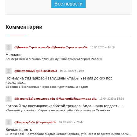
Все новости
Комментарии
@ДневникСтроителя-ш5ж @ДневникСтроителя-ш5ж
15.04.2025 в 14:56
Молодец
Альберт Кенжев вновь признан лучший армрестлером России
@lidiavlab4923 @lidiavlab4923
15.04.2025 в 14:55
Почему на Ул.Парковой запущены клумбы ?земля до сих пор
несколько...
Весеннее озеленение Черкесска идет полным ходом
@МариямБайрамкулова-э8ц @МариямБайрамкулова-э8ц
15.04.2025 в 14:54
Который год восхищаюсь работой тренера. Аида- наша гордость....
«Золотой урожай» собирают пловцы клуба «Чемпион» из Учкекена
@Борис-р4л5т @Борис-р4л5т
09.02.2025 в 20:47
Вечная память
В Черкесске чествовали выдающегося юриста, учёного и педагога Юрия Калмыкова