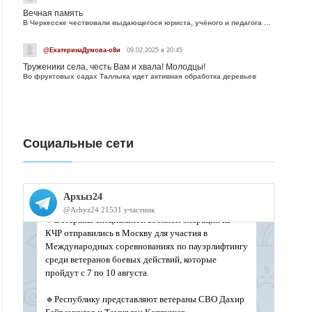
Вечная память
В Черкесске чествовали выдающегося юриста, учёного и педагога Юрия Калмыкова
@ЕкатеринаДумова-о8и
09.02.2025 в 20:45
Труженики села, честь Вам и хвала! Молодцы!
Во фруктовых садах Таллыка идет активная обработка деревьев
Социальные сети