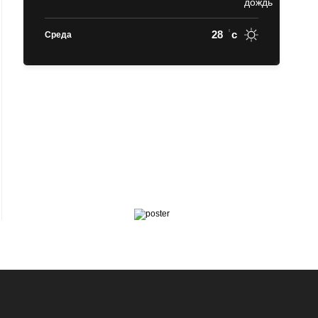
28
c
Среда