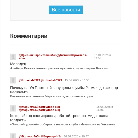
Все новости
Комментарии
@ДневникСтроителя-ш5ж @ДневникСтроителя-
15.04.2025 в
ш5ж
14:56
Молодец
Альберт Кенжев вновь признан лучший армрестлером России
@lidiavlab4923 @lidiavlab4923
15.04.2025 в 14:55
Почему на Ул.Парковой запущены клумбы ?земля до сих пор
несколько...
Весеннее озеленение Черкесска идет полным ходом
@МариямБайрамкулова-э8ц
15.04.2025 в
@МариямБайрамкулова-э8ц
14:54
Который год восхищаюсь работой тренера. Аида- наша
гордость....
«Золотой урожай» собирают пловцы клуба «Чемпион» из Учкекена
@Борис-р4л5т @Борис-р4л5т
09.02.2025 в 20:47