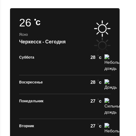
26
c
Ясно
Черкесск - Сегодня
28
c
Суббота
28
c
Воскресенье
27
c
Понедельник
27
c
Вторник