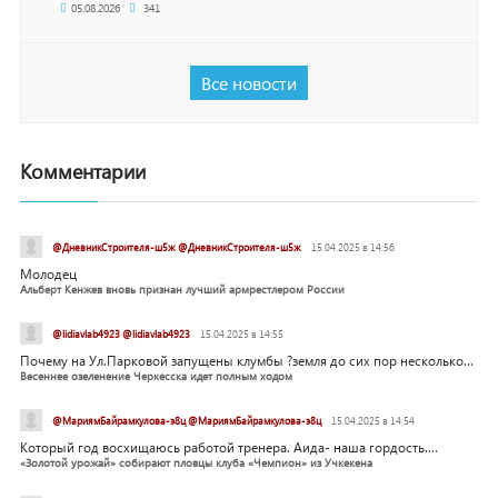
05.08.2026
341
Все новости
Комментарии
@ДневникСтроителя-ш5ж @ДневникСтроителя-ш5ж
15.04.2025 в 14:56
Молодец
Альберт Кенжев вновь признан лучший армрестлером России
@lidiavlab4923 @lidiavlab4923
15.04.2025 в 14:55
Почему на Ул.Парковой запущены клумбы ?земля до сих пор несколько...
Весеннее озеленение Черкесска идет полным ходом
@МариямБайрамкулова-э8ц @МариямБайрамкулова-э8ц
15.04.2025 в 14:54
Который год восхищаюсь работой тренера. Аида- наша гордость....
«Золотой урожай» собирают пловцы клуба «Чемпион» из Учкекена