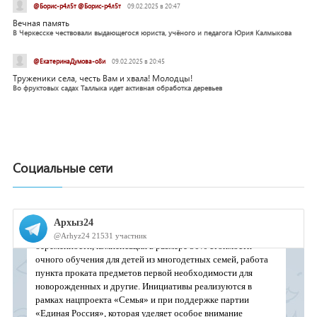
@Борис-р4л5т @Борис-р4л5т
09.02.2025 в 20:47
Вечная память
В Черкесске чествовали выдающегося юриста, учёного и педагога Юрия Калмыкова
@ЕкатеринаДумова-о8и
09.02.2025 в 20:45
Труженики села, честь Вам и хвала! Молодцы!
Во фруктовых садах Таллыка идет активная обработка деревьев
Социальные сети