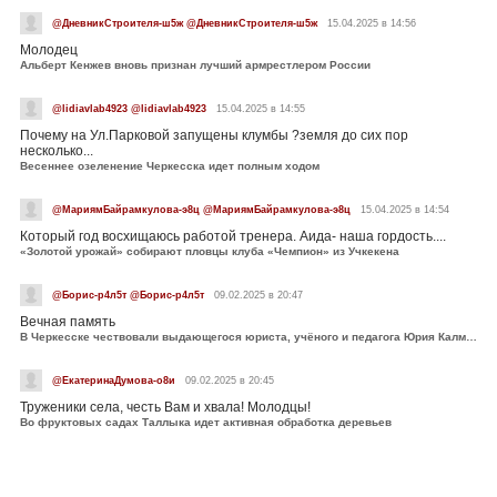
@ДневникСтроителя-ш5ж @ДневникСтроителя-ш5ж
15.04.2025 в 14:56
Молодец
Альберт Кенжев вновь признан лучший армрестлером России
@lidiavlab4923 @lidiavlab4923
15.04.2025 в 14:55
Почему на Ул.Парковой запущены клумбы ?земля до сих пор
несколько...
Весеннее озеленение Черкесска идет полным ходом
@МариямБайрамкулова-э8ц @МариямБайрамкулова-э8ц
15.04.2025 в 14:54
Который год восхищаюсь работой тренера. Аида- наша гордость....
«Золотой урожай» собирают пловцы клуба «Чемпион» из Учкекена
@Борис-р4л5т @Борис-р4л5т
09.02.2025 в 20:47
Вечная память
В Черкесске чествовали выдающегося юриста, учёного и педагога Юрия Калмыкова
@ЕкатеринаДумова-о8и
09.02.2025 в 20:45
Труженики села, честь Вам и хвала! Молодцы!
Во фруктовых садах Таллыка идет активная обработка деревьев