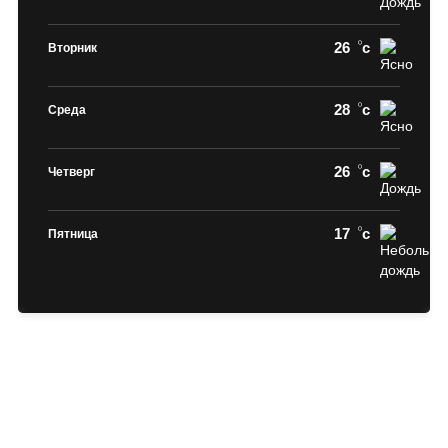
26
c
Вторник
28
c
Среда
26
c
Четверг
17
c
Пятница