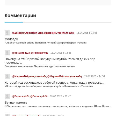
Комментарии
@ДневникСтроителя-ш5ж @ДневникСтроителя-ш5ж
15.04.2025 в 14:56
Молодец
Альберт Кенжев вновь признан лучший армрестлером России
@lidiavlab4923 @lidiavlab4923
15.04.2025 в 14:55
Почему на Ул.Парковой запущены клумбы ?земля до сих пор
несколько...
Весеннее озеленение Черкесска идет полным ходом
@МариямБайрамкулова-э8ц @МариямБайрамкулова-э8ц
15.04.2025 в 14:54
Который год восхищаюсь работой тренера. Аида- наша гордость....
«Золотой урожай» собирают пловцы клуба «Чемпион» из Учкекена
@Борис-р4л5т @Борис-р4л5т
09.02.2025 в 20:47
Вечная память
В Черкесске чествовали выдающегося юриста, учёного и педагога Юрия Калмыкова