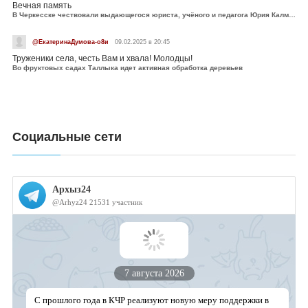
Вечная память
В Черкесске чествовали выдающегося юриста, учёного и педагога Юрия Калмыкова
@ЕкатеринаДумова-о8и
09.02.2025 в 20:45
Труженики села, честь Вам и хвала! Молодцы!
Во фруктовых садах Таллыка идет активная обработка деревьев
Социальные сети