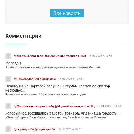
Все новости
Комментарии
@ДневникСтроителя-ш5ж @ДневникСтроителя-ш5ж
15.04.2025 в 14:56
Молодец
Альберт Кенжев вновь признан лучший армрестлером России
@lidiavlab4923 @lidiavlab4923
15.04.2025 в 14:55
Почему на Ул.Парковой запущены клумбы ?земля до сих пор
несколько...
Весеннее озеленение Черкесска идет полным ходом
@МариямБайрамкулова-э8ц @МариямБайрамкулова-э8ц
15.04.2025 в 14:54
Который год восхищаюсь работой тренера. Аида- наша гордость....
«Золотой урожай» собирают пловцы клуба «Чемпион» из Учкекена
@Борис-р4л5т @Борис-р4л5т
09.02.2025 в 20:47