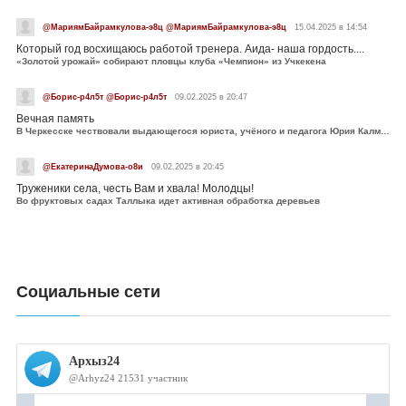
@МариямБайрамкулова-э8ц @МариямБайрамкулова-э8ц
15.04.2025 в 14:54
Который год восхищаюсь работой тренера. Аида- наша гордость....
«Золотой урожай» собирают пловцы клуба «Чемпион» из Учкекена
@Борис-р4л5т @Борис-р4л5т
09.02.2025 в 20:47
Вечная память
В Черкесске чествовали выдающегося юриста, учёного и педагога Юрия Калмыкова
@ЕкатеринаДумова-о8и
09.02.2025 в 20:45
Труженики села, честь Вам и хвала! Молодцы!
Во фруктовых садах Таллыка идет активная обработка деревьев
Социальные сети