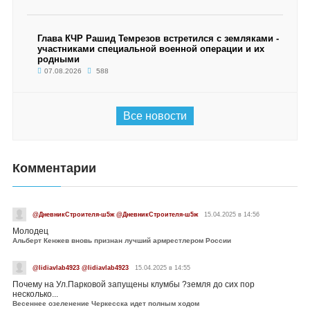
Глава КЧР Рашид Темрезов встретился с земляками -
участниками специальной военной операции и их
родными
07.08.2026
588
Все новости
Комментарии
@ДневникСтроителя-ш5ж @ДневникСтроителя-ш5ж
15.04.2025 в 14:56
Молодец
Альберт Кенжев вновь признан лучший армрестлером России
@lidiavlab4923 @lidiavlab4923
15.04.2025 в 14:55
Почему на Ул.Парковой запущены клумбы ?земля до сих пор
несколько...
Весеннее озеленение Черкесска идет полным ходом