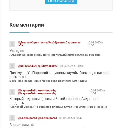
Все новости
Комментарии
@ДневникСтроителя-ш5ж @ДневникСтроителя-
15.04.2025 в
ш5ж
14:56
Молодец
Альберт Кенжев вновь признан лучший армрестлером России
@lidiavlab4923 @lidiavlab4923
15.04.2025 в 14:55
Почему на Ул.Парковой запущены клумбы ?земля до сих пор
несколько...
Весеннее озеленение Черкесска идет полным ходом
@МариямБайрамкулова-э8ц
15.04.2025 в
@МариямБайрамкулова-э8ц
14:54
Который год восхищаюсь работой тренера. Аида- наша
гордость....
«Золотой урожай» собирают пловцы клуба «Чемпион» из Учкекена
@Борис-р4л5т @Борис-р4л5т
09.02.2025 в 20:47
Вечная память