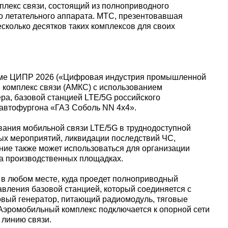
лекс связи, состоящий из полноприводного
о летательного аппарата. МТС, презентовавшая
есколько десятков таких комплексов для своих
аны
уме ЦИПР 2026 («Цифровая индустрия промышленной
комплекс связи (АМКС) с использованием
ера, базовой станцией LTE/5G российского
автофургона «ГАЗ Соболь NN 4x4».
ания мобильной связи LTE/5G в труднодоступной
ых мероприятий, ликвидации последствий ЧС,
ние также может использоваться для организации
на производственных площадках.
т в любом месте, куда проедет полноприводный
авления базовой станцией, который соединяется с
овый генератор, питающий радиомодуль, тяговые
 Аэромобильный комплекс подключается к опорной сети
 линию связи.