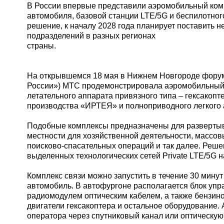
В России впервые представили аэромобильный комп
автомобиля, базовой станции LTE/5G и беспилотног
решение, к началу 2028 года планирует поставить н
подразделений в разных регионах
стр
На открывшемся 18 мая в Нижнем Новгороде фор
России») МТС продемонстрировала аэромобильный 
летательного аппарата привязного типа – гексакопт
производства «ИРТЕЯ» и полноприводного легкого 
Подобные комплексы предназначены для развертыв
местности для хозяйственной деятельности, массов
поисково-спасательных операций и так далее. Реше
выделенных технологических сетей Private LTE/5G 
Комплекс связи можно запустить в течение 30 мину
автомобиль. В автофургоне располагается блок упр
радиомодулем оптическим кабелем, а также бензин
двигатели гексакоптера и остальное оборудование.
оператора через спутниковый канал или оптическую