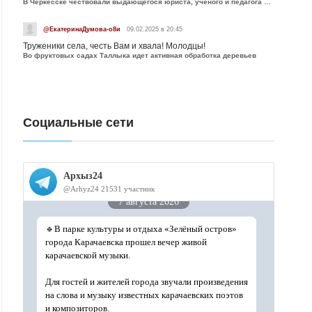
В Черкесске чествовали выдающегося юриста, учёного и педагога Юрия Калмыкова
@ЕкатеринаДумова-о8и
09.02.2025 в 20:45
Труженики села, честь Вам и хвала! Молодцы!
Во фруктовых садах Таллыка идет активная обработка деревьев
Социальные сети