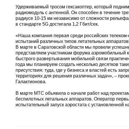
Удерживаемый тросом гексакоптер, который поднима
радиомодуль с антенной. Он способен в течение тр
радиусе 10-15 км независимо от сложности рельефа
в стандарте 5G достигала 1,2 Гбит/сек.
«Наша компания первая среди российских телеком-
испытаний различных типов летательных аппаратов 
В марте в Саратовской области мы провели успешный
представляем участникам форума аэромобильный ко
быстрого развертывания мобильной связи практическ
года мы планируем создать несколько десятков таки
присутствия: туда, где у бизнеса и властей есть за
территориях для решения различных задач», – пр
Галактионова.
В марте МТС объявила о начале работ над проектам
беспилотных летальных аппаратов. Оператор первы
испытательный запуск аэростата с установленной н