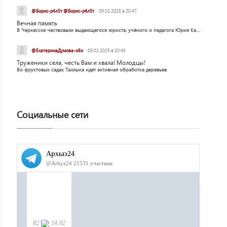
@Борис-р4л5т @Борис-р4л5т
09.02.2025 в 20:47
Вечная память
В Черкесске чествовали выдающегося юриста, учёного и педагога Юрия Калмыкова
@ЕкатеринаДумова-о8и
09.02.2025 в 20:45
Труженики села, честь Вам и хвала! Молодцы!
Во фруктовых садах Таллыка идет активная обработка деревьев
Социальные сети