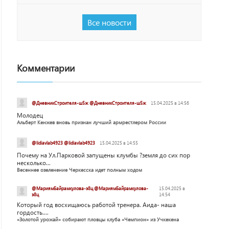
Все новости
Комментарии
@ДневникСтроителя-ш5ж @ДневникСтроителя-ш5ж
15.04.2025 в 14:56
Молодец
Альберт Кенжев вновь признан лучший армрестлером России
@lidiavlab4923 @lidiavlab4923
15.04.2025 в 14:55
Почему на Ул.Парковой запущены клумбы ?земля до сих пор
несколько...
Весеннее озеленение Черкесска идет полным ходом
@МариямБайрамкулова-э8ц @МариямБайрамкулова-
15.04.2025 в
э8ц
14:54
Который год восхищаюсь работой тренера. Аида- наша
гордость....
«Золотой урожай» собирают пловцы клуба «Чемпион» из Учкекена