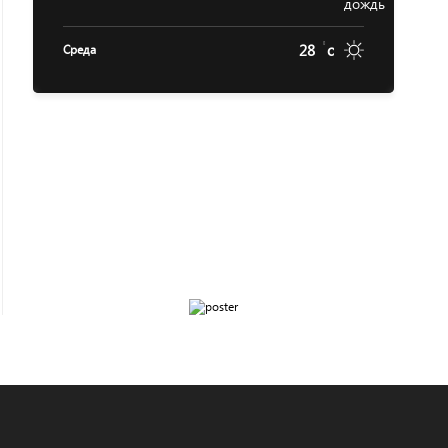
28
c
Среда