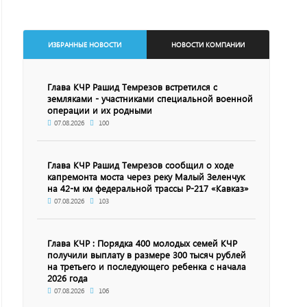
ИЗБРАННЫЕ НОВОСТИ
НОВОСТИ КОМПАНИИ
Глава КЧР Рашид Темрезов встретился с
земляками - участниками специальной военной
операции и их родными
07.08.2026
100
Глава КЧР Рашид Темрезов сообщил о ходе
капремонта моста через реку Малый Зеленчук
на 42-м км федеральной трассы Р-217 «Кавказ»
07.08.2026
103
Глава КЧР : Порядка 400 молодых семей КЧР
получили выплату в размере 300 тысяч рублей
на третьего и последующего ребенка с начала
2026 года
07.08.2026
106