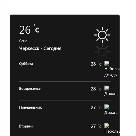
26
c
Ясно
Черкесск - Сегодня
28
c
Суббота
28
c
Воскресенье
27
c
Понедельник
27
c
Вторник