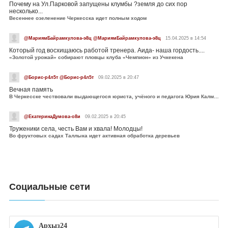
Почему на Ул.Парковой запущены клумбы ?земля до сих пор
несколько...
Весеннее озеленение Черкесска идет полным ходом
@МариямБайрамкулова-э8ц @МариямБайрамкулова-э8ц
15.04.2025 в 14:54
Который год восхищаюсь работой тренера. Аида- наша гордость....
«Золотой урожай» собирают пловцы клуба «Чемпион» из Учкекена
@Борис-р4л5т @Борис-р4л5т
09.02.2025 в 20:47
Вечная память
В Черкесске чествовали выдающегося юриста, учёного и педагога Юрия Калмыкова
@ЕкатеринаДумова-о8и
09.02.2025 в 20:45
Труженики села, честь Вам и хвала! Молодцы!
Во фруктовых садах Таллыка идет активная обработка деревьев
Социальные сети