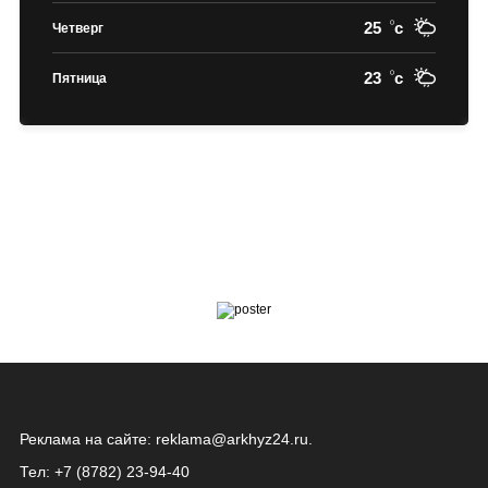
25
c
Четверг
23
c
Пятница
Реклама на сайте:
reklama@arkhyz24.ru
.
Тел: +7 (8782) 23‑94‑40