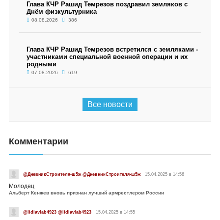
Глава КЧР Рашид Темрезов поздравил земляков с
Днём физкультурника
08.08.2026
386
Глава КЧР Рашид Темрезов встретился с земляками -
участниками специальной военной операции и их
родными
07.08.2026
619
Все новости
Комментарии
@ДневникСтроителя-ш5ж @ДневникСтроителя-ш5ж
15.04.2025 в 14:56
Молодец
Альберт Кенжев вновь признан лучший армрестлером России
@lidiavlab4923 @lidiavlab4923
15.04.2025 в 14:55