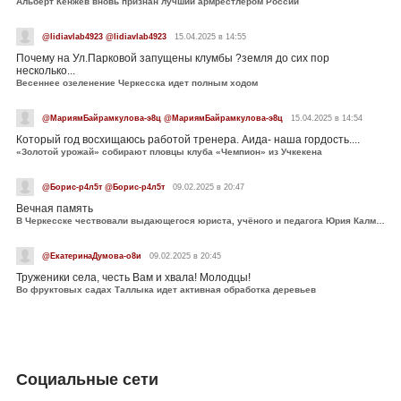
Альберт Кенжев вновь признан лучший армрестлером России
@lidiavlab4923 @lidiavlab4923
15.04.2025 в 14:55
Почему на Ул.Парковой запущены клумбы ?земля до сих пор
несколько...
Весеннее озеленение Черкесска идет полным ходом
@МариямБайрамкулова-э8ц @МариямБайрамкулова-э8ц
15.04.2025 в 14:54
Который год восхищаюсь работой тренера. Аида- наша гордость....
«Золотой урожай» собирают пловцы клуба «Чемпион» из Учкекена
@Борис-р4л5т @Борис-р4л5т
09.02.2025 в 20:47
Вечная память
В Черкесске чествовали выдающегося юриста, учёного и педагога Юрия Калмыкова
@ЕкатеринаДумова-о8и
09.02.2025 в 20:45
Труженики села, честь Вам и хвала! Молодцы!
Во фруктовых садах Таллыка идет активная обработка деревьев
Социальные сети