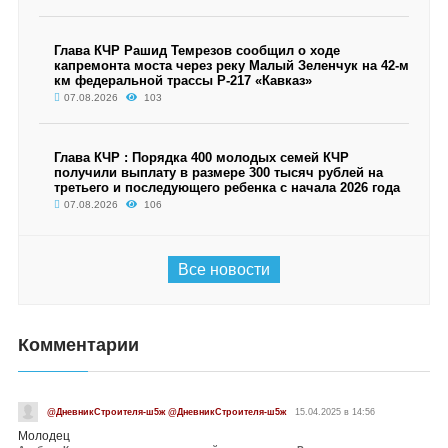
Глава КЧР Рашид Темрезов сообщил о ходе
капремонта моста через реку Малый Зеленчук на 42-м
км федеральной трассы Р-217 «Кавказ»
07.08.2026
103
Глава КЧР : Порядка 400 молодых семей КЧР
получили выплату в размере 300 тысяч рублей на
третьего и последующего ребенка с начала 2026 года
07.08.2026
106
Все новости
Комментарии
@ДневникСтроителя-ш5ж @ДневникСтроителя-ш5ж
15.04.2025 в 14:56
Молодец