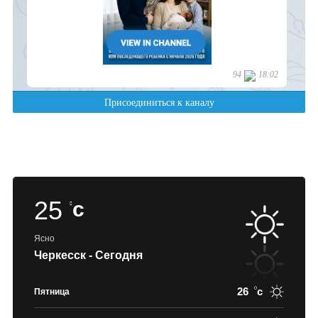
25
c
Ясно
Черкесск - Сегодня
26
c
Пятница