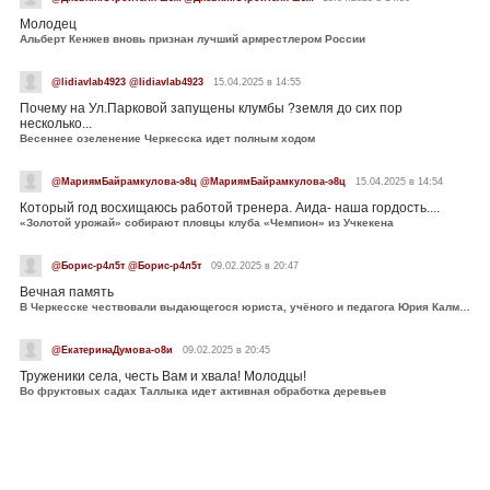
Молодец
Альберт Кенжев вновь признан лучший армрестлером России
@lidiavlab4923 @lidiavlab4923
15.04.2025 в 14:55
Почему на Ул.Парковой запущены клумбы ?земля до сих пор
несколько...
Весеннее озеленение Черкесска идет полным ходом
@МариямБайрамкулова-э8ц @МариямБайрамкулова-э8ц
15.04.2025 в 14:54
Который год восхищаюсь работой тренера. Аида- наша гордость....
«Золотой урожай» собирают пловцы клуба «Чемпион» из Учкекена
@Борис-р4л5т @Борис-р4л5т
09.02.2025 в 20:47
Вечная память
В Черкесске чествовали выдающегося юриста, учёного и педагога Юрия Калмыкова
@ЕкатеринаДумова-о8и
09.02.2025 в 20:45
Труженики села, честь Вам и хвала! Молодцы!
Во фруктовых садах Таллыка идет активная обработка деревьев