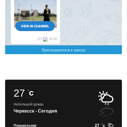
27
c
Небольшой дождь
Черкесск - Сегодня
27
c
Понедельник