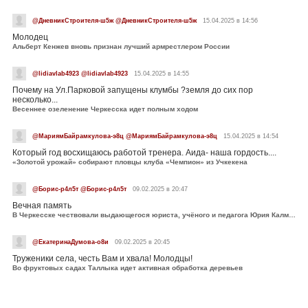
@ДневникСтроителя-ш5ж @ДневникСтроителя-ш5ж
15.04.2025 в 14:56
Молодец
Альберт Кенжев вновь признан лучший армрестлером России
@lidiavlab4923 @lidiavlab4923
15.04.2025 в 14:55
Почему на Ул.Парковой запущены клумбы ?земля до сих пор
несколько...
Весеннее озеленение Черкесска идет полным ходом
@МариямБайрамкулова-э8ц @МариямБайрамкулова-э8ц
15.04.2025 в 14:54
Который год восхищаюсь работой тренера. Аида- наша гордость....
«Золотой урожай» собирают пловцы клуба «Чемпион» из Учкекена
@Борис-р4л5т @Борис-р4л5т
09.02.2025 в 20:47
Вечная память
В Черкесске чествовали выдающегося юриста, учёного и педагога Юрия Калмыкова
@ЕкатеринаДумова-о8и
09.02.2025 в 20:45
Труженики села, честь Вам и хвала! Молодцы!
Во фруктовых садах Таллыка идет активная обработка деревьев