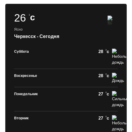
26
c
Ясно
Черкесск - Сегодня
28
c
Суббота
28
c
Воскресенье
27
c
Понедельник
27
c
Вторник