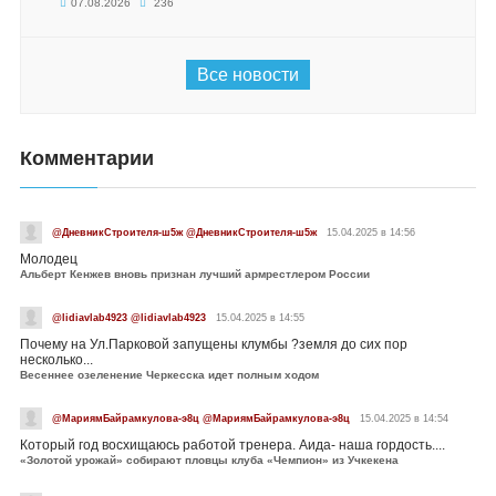
07.08.2026
236
Все новости
Комментарии
@ДневникСтроителя-ш5ж @ДневникСтроителя-ш5ж
15.04.2025 в 14:56
Молодец
Альберт Кенжев вновь признан лучший армрестлером России
@lidiavlab4923 @lidiavlab4923
15.04.2025 в 14:55
Почему на Ул.Парковой запущены клумбы ?земля до сих пор
несколько...
Весеннее озеленение Черкесска идет полным ходом
@МариямБайрамкулова-э8ц @МариямБайрамкулова-э8ц
15.04.2025 в 14:54
Который год восхищаюсь работой тренера. Аида- наша гордость....
«Золотой урожай» собирают пловцы клуба «Чемпион» из Учкекена