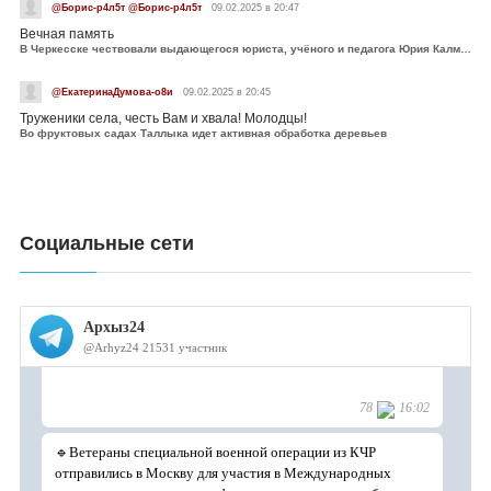
@Борис-р4л5т @Борис-р4л5т
09.02.2025 в 20:47
Вечная память
В Черкесске чествовали выдающегося юриста, учёного и педагога Юрия Калмыкова
@ЕкатеринаДумова-о8и
09.02.2025 в 20:45
Труженики села, честь Вам и хвала! Молодцы!
Во фруктовых садах Таллыка идет активная обработка деревьев
Социальные сети