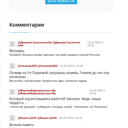
Все новости
Комментарии
@ДневникСтроителя-ш5ж @ДневникСтроителя-
15.04.2025 в
ш5ж
14:56
Молодец
Альберт Кенжев вновь признан лучший армрестлером России
@lidiavlab4923 @lidiavlab4923
15.04.2025 в 14:55
Почему на Ул.Парковой запущены клумбы ?земля до сих пор
несколько...
Весеннее озеленение Черкесска идет полным ходом
@МариямБайрамкулова-э8ц
15.04.2025 в
@МариямБайрамкулова-э8ц
14:54
Который год восхищаюсь работой тренера. Аида- наша
гордость....
«Золотой урожай» собирают пловцы клуба «Чемпион» из Учкекена
@Борис-р4л5т @Борис-р4л5т
09.02.2025 в 20:47
Вечная память