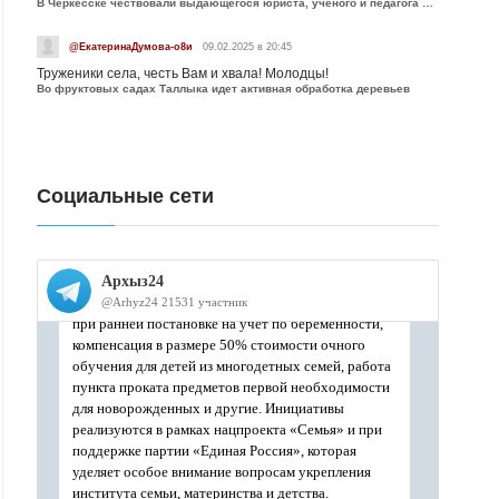
В Черкесске чествовали выдающегося юриста, учёного и педагога Юрия Калмыкова
@ЕкатеринаДумова-о8и
09.02.2025 в 20:45
Труженики села, честь Вам и хвала! Молодцы!
Во фруктовых садах Таллыка идет активная обработка деревьев
Социальные сети