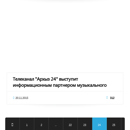
Телеканал "Архыз 24" выступит
информационным партнером музыкального
проекта "Первый Свет"
20.11.2015
312
1
2
...
22
23
24
25