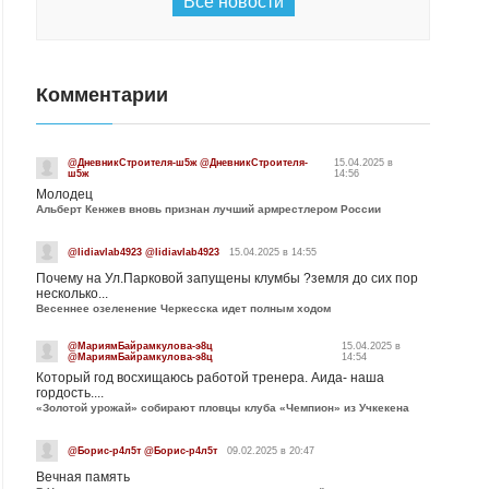
Все новости
Комментарии
@ДневникСтроителя-ш5ж @ДневникСтроителя-
15.04.2025 в
ш5ж
14:56
Молодец
Альберт Кенжев вновь признан лучший армрестлером России
@lidiavlab4923 @lidiavlab4923
15.04.2025 в 14:55
Почему на Ул.Парковой запущены клумбы ?земля до сих пор
несколько...
Весеннее озеленение Черкесска идет полным ходом
@МариямБайрамкулова-э8ц
15.04.2025 в
@МариямБайрамкулова-э8ц
14:54
Который год восхищаюсь работой тренера. Аида- наша
гордость....
«Золотой урожай» собирают пловцы клуба «Чемпион» из Учкекена
@Борис-р4л5т @Борис-р4л5т
09.02.2025 в 20:47
Вечная память