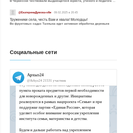
В Черкесске чествовали выдающегося юриста, учёного и педагога Юрия Калмыкова
@ЕкатеринаДумова-о8и
09.02.2025 в 20:45
Труженики села, честь Вам и хвала! Молодцы!
Во фруктовых садах Таллыка идет активная обработка деревьев
Социальные сети