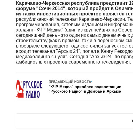
Карачаево-Черкесская республика представит 
форуме "Сочи-2014", который пройдет в Олимпи
из таких инвестиционных проектов является тел
республиканский телеканал Карачаево-Черкесии. Те
программирования, сетевым изданием и информац
холдинг "КЧР Медиа" (один из крупнейших на Север
сегодняшний день - это один из самых динамичных 
строительству (как в прямом, так и в переносном см
в феврале следующего года состоялся запуск тесто
входит телеканал "Архыз 24", попал в Книгу Рекорд
медиахолдинга с нуля". Сегодня "Архыз 24" по пра
амбициозных проектов современного телевидения.
ПРЕДЫДУЩИЙ НОВОСТЬ
"КЧР Медиа" приобрел радиостанции
"Русского Радио" в Домбае и Архызе