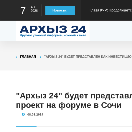
7
АВГ
Глава КЧР: Продолжаетс
Новости:
2026
отрезке Сары-Тюз - Кард
Глава КЧР обратился с п
детского туристского слё
Глава КЧР Рашид Темрез
ГЛАВНАЯ
"АРХЫЗ 24" БУДЕТ ПРЕДСТАВЛЕН КАК ИНВЕСТИЦИ
статус лидера страны в
Глава КЧР Рашид Темрезо
предстоящему отопител
Глава КЧР : Более 6100 
"Архыз 24" будет представ
проект на форуме в Сочи
содействия занятости в 
08.09.2014