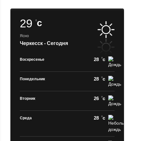
29
c
Ясно
Черкесск - Сегодня
28
c
Воскресенье
28
c
Понедельник
26
c
Вторник
28
c
Среда