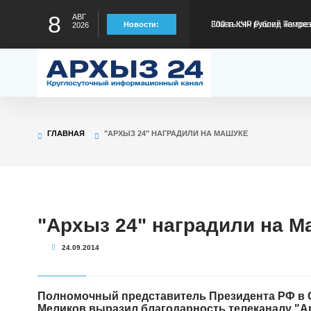
8
АВГ
Глава КЧР Рашид Темрез
Новости:
2026
статус лидера страны в
Глава КЧР Рашид Темрезо
предстоящему отопител
Глава КЧР Рашид Темрезо
ГЛАВНАЯ
"АРХЫЗ 24" НАГРАДИЛИ НА МАШУКЕ
специальной военной оп
Глава КЧР Рашид Темрез
Малый Зеленчук на 42-м
Глава КЧР : Порядка 40
"Архыз 24" наградили на М
24.09.2014
300 тысяч рублей на тре
Полномочный представитель Президента РФ в 
Меликов выразил благодарность телеканалу "А