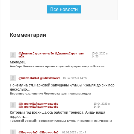
Все новости
Комментарии
@ДневникСтроителя-ш5ж @ДневникСтроителя-
15.04.2025 в
ш5ж
14:56
Молодец
Альберт Кенжев вновь признан лучший армрестлером России
@lidiavlab4923 @lidiavlab4923
15.04.2025 в 14:55
Почему на Ул.Парковой запущены клумбы ?земля до сих пор
несколько...
Весеннее озеленение Черкесска идет полным ходом
@МариямБайрамкулова-э8ц
15.04.2025 в
@МариямБайрамкулова-э8ц
14:54
Который год восхищаюсь работой тренера. Аида- наша
гордость....
«Золотой урожай» собирают пловцы клуба «Чемпион» из Учкекена
@Борис-р4л5т @Борис-р4л5т
09.02.2025 в 20:47