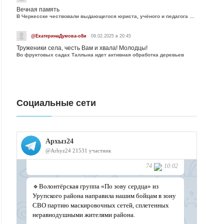
Вечная память
В Черкесске чествовали выдающегося юриста, учёного и педагога Юрия Калмыкова
@ЕкатеринаДумова-о8и
09.02.2025 в 20:45
Труженики села, честь Вам и хвала! Молодцы!
Во фруктовых садах Таллыка идет активная обработка деревьев
Социальные сети