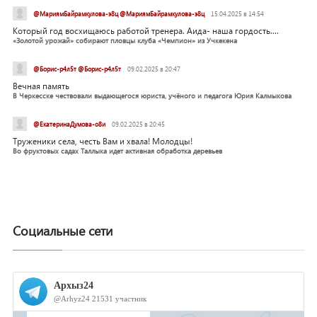
@МариямБайрамкулова-э8ц @МариямБайрамкулова-э8ц
15.04.2025 в 14:54
Который год восхищаюсь работой тренера. Аида- наша гордость....
«Золотой урожай» собирают пловцы клуба «Чемпион» из Учкекена
@Борис-р4л5т @Борис-р4л5т
09.02.2025 в 20:47
Вечная память
В Черкесске чествовали выдающегося юриста, учёного и педагога Юрия Калмыкова
@ЕкатеринаДумова-о8и
09.02.2025 в 20:45
Труженики села, честь Вам и хвала! Молодцы!
Во фруктовых садах Таллыка идет активная обработка деревьев
Социальные сети