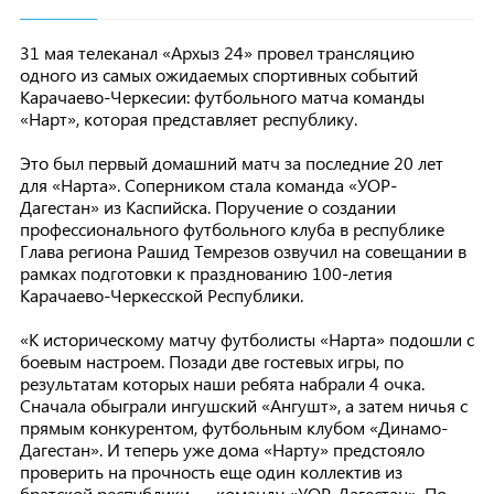
31 мая телеканал «Архыз 24» провел трансляцию
одного из самых ожидаемых спортивных событий
Карачаево-Черкесии: футбольного матча команды
«Нарт», которая представляет республику.
Это был первый домашний матч за последние 20 лет
для «Нарта». Соперником стала команда «УОР-
Дагестан» из Каспийска. Поручение о создании
профессионального футбольного клуба в республике
Глава региона Рашид Темрезов озвучил на совещании в
рамках подготовки к празднованию 100-летия
Карачаево-Черкесской Республики.
«К историческому матчу футболисты «Нарта» подошли с
боевым настроем. Позади две гостевых игры, по
результатам которых наши ребята набрали 4 очка.
Сначала обыграли ингушский «Ангушт», а затем ничья с
прямым конкурентом, футбольным клубом «Динамо-
Дагестан». И теперь уже дома «Нарту» предстояло
проверить на прочность еще один коллектив из
братской республики — команду «УОР-Дагестан». По