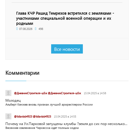
Глава КЧР Рашид Темрезов встретился с земляками -
участниками специальной военной операции и их
родными
07.08.2026
498
Все новости
Комментарии
@ДневникСтроителя-ш5ж @ДневникСтроителя-ш5ж
15.04.2025 в 14:56
Молодец
Альберт Кенжев вновь признан лучший армрестлером России
@lidiavlab4923 @lidiavlab4923
15.04.2025 в 14:55
Почему на Ул.Парковой запущены клумбы ?земля до сих пор несколько...
Весеннее озеленение Черкесска идет полным ходом