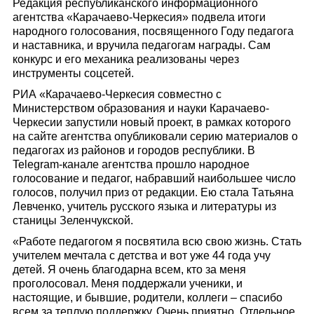
Редакция республиканского информационного
агентства «Карачаево-Черкесия» подвела итоги
народного голосования, посвященного Году педагога
и наставника, и вручила педагогам награды. Сам
конкурс и его механика реализованы через
инструменты соцсетей.
РИА «Карачаево-Черкесия совместно с
Министерством образования и науки Карачаево-
Черкесии запустили новый проект, в рамках которого
на сайте агентства опубликовали серию материалов о
педагогах из районов и городов республики. В
Telegram-канале агентства прошло народное
голосование и педагог, набравший наибольшее число
голосов, получил приз от редакции. Ею стала Татьяна
Левченко, учитель русского языка и литературы из
станицы Зеленчукской.
«Работе педагогом я посвятила всю свою жизнь. Стать
учителем мечтала с детства и вот уже 44 года учу
детей. Я очень благодарна всем, кто за меня
проголосовал. Меня поддержали ученики, и
настоящие, и бывшие, родители, коллеги – спасибо
всем за теплую поддержку. Очень приятно. Отдельное