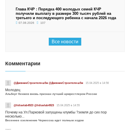
Глава КЧР : Порядка 400 молодых семей КЧР
получили выплату в размере 300 тысяч рублей на
третьего и последующего ребенка с начала 2026 года
07.08.2026
107
Все новости
Комментарии
@ДневникСтроителя-ш5ж @ДневникСтроителя-ш5ж
15.04.2025 в 14:56
Молодец
Альберт Кенжев вновь признан лучший армрестлером России
@lidiavlab4923 @lidiavlab4923
15.04.2025 в 14:55
Почему на Ул.Парковой запущены клумбы ?земля до сих пор
несколько...
Весеннее озеленение Черкесска идет полным ходом