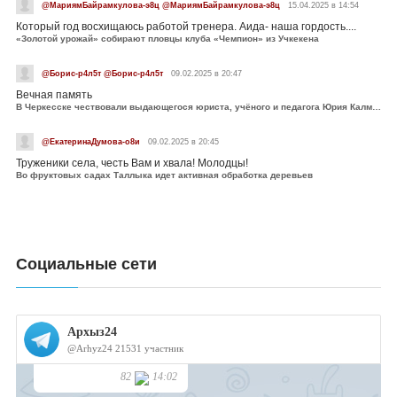
@МариямБайрамкулова-э8ц @МариямБайрамкулова-э8ц
15.04.2025 в 14:54
Который год восхищаюсь работой тренера. Аида- наша гордость....
«Золотой урожай» собирают пловцы клуба «Чемпион» из Учкекена
@Борис-р4л5т @Борис-р4л5т
09.02.2025 в 20:47
Вечная память
В Черкесске чествовали выдающегося юриста, учёного и педагога Юрия Калмыкова
@ЕкатеринаДумова-о8и
09.02.2025 в 20:45
Труженики села, честь Вам и хвала! Молодцы!
Во фруктовых садах Таллыка идет активная обработка деревьев
Социальные сети