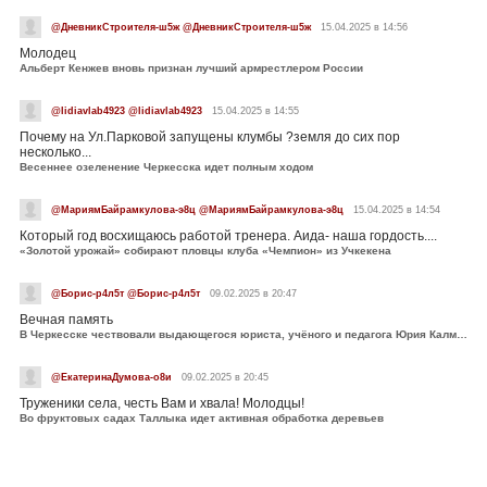
@ДневникСтроителя-ш5ж @ДневникСтроителя-ш5ж
15.04.2025 в 14:56
Молодец
Альберт Кенжев вновь признан лучший армрестлером России
@lidiavlab4923 @lidiavlab4923
15.04.2025 в 14:55
Почему на Ул.Парковой запущены клумбы ?земля до сих пор
несколько...
Весеннее озеленение Черкесска идет полным ходом
@МариямБайрамкулова-э8ц @МариямБайрамкулова-э8ц
15.04.2025 в 14:54
Который год восхищаюсь работой тренера. Аида- наша гордость....
«Золотой урожай» собирают пловцы клуба «Чемпион» из Учкекена
@Борис-р4л5т @Борис-р4л5т
09.02.2025 в 20:47
Вечная память
В Черкесске чествовали выдающегося юриста, учёного и педагога Юрия Калмыкова
@ЕкатеринаДумова-о8и
09.02.2025 в 20:45
Труженики села, честь Вам и хвала! Молодцы!
Во фруктовых садах Таллыка идет активная обработка деревьев