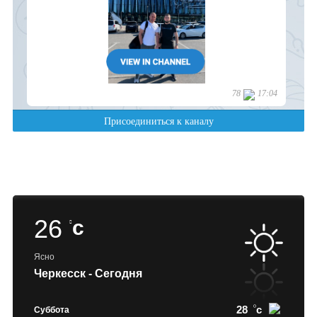
26
c
Ясно
Черкесск - Сегодня
28
c
Суббота