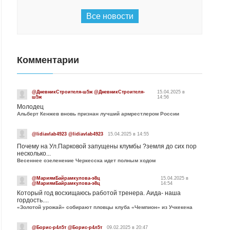
Все новости
Комментарии
@ДневникСтроителя-ш5ж @ДневникСтроителя-
15.04.2025 в
ш5ж
14:56
Молодец
Альберт Кенжев вновь признан лучший армрестлером России
@lidiavlab4923 @lidiavlab4923
15.04.2025 в 14:55
Почему на Ул.Парковой запущены клумбы ?земля до сих пор
несколько...
Весеннее озеленение Черкесска идет полным ходом
@МариямБайрамкулова-э8ц
15.04.2025 в
@МариямБайрамкулова-э8ц
14:54
Который год восхищаюсь работой тренера. Аида- наша
гордость....
«Золотой урожай» собирают пловцы клуба «Чемпион» из Учкекена
@Борис-р4л5т @Борис-р4л5т
09.02.2025 в 20:47