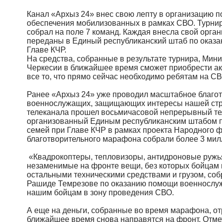
Канал «Архыз 24» внес свою лепту в организацию 
обеспечения мобилизованных в рамках СВО. Турнир
собрал на поле 7 команд. Каждая внесла свой орга
переданы в Единый республиканский штаб по оказ
Главе КЧР.
На средства, собранные в результате турнира, Мин
Черкесии в ближайшее время сможет приобрести ак
все то, что прямо сейчас необходимо ребятам на СВ
Ранее «Архыз 24» уже проводил масштабное благо
военнослужащих, защищающих интересы нашей стра
телеканала прошел восьмичасовой непрерывный те
организованный Единым республиканским штабом 
семей при Главе КЧР в рамках проекта Народного ф
благотворительного марафона собрали более 3 мил
«Квадрокоптеры, тепловизоры, антидроновые ружья
незаменимые на фронте вещи, без которых бойцам н
остальными техническими средствами и грузом, со
Рашиде Темрезове по оказанию помощи военнослуж
нашим бойцам в зону проведения СВО.
А еще на деньги, собранные во время марафона, о
ближайшее время снова направятся на фронт. Отмети