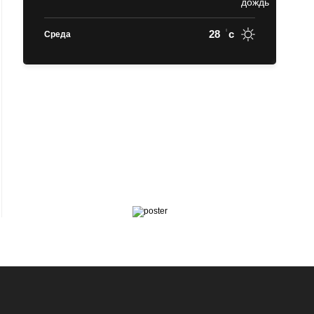
28
c
Среда