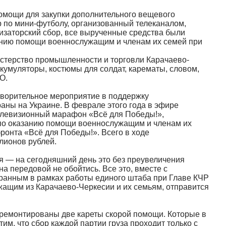
помощи для закупки дополнительного вещевого
 по мини-футболу, организованный телеканалом,
низаторский сбор, все вырученные средства были
анию помощи военнослужащим и членам их семей при
истерство промышленности и торговли Карачаево-
кумуляторы, костюмы для солдат, карематы, словом,
О.
творительное мероприятие в поддержку
ны на Украине. В феврале этого года в эфире
левизионный марафон «Всё для Победы!»,
по оказанию помощи военнослужащим и членам их
ронта «Всё для Победы!». Всего в ходе
лионов рублей.
 — на сегодняшний день это без преувеличения
а передовой не обойтись. Все это, вместе с
бранным в рамках работы единого штаба при Главе КЧР
ащим из Карачаево-Черкесии и их семьям, отправится
тремонтированы две кареты скорой помощи. Которые в
м, что сбор каждой партии груза проходит только с