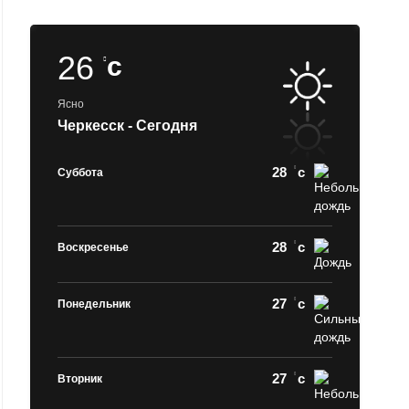
26
c
Ясно
Черкесск - Сегодня
28
c
Суббота
28
c
Воскресенье
27
c
Понедельник
27
c
Вторник