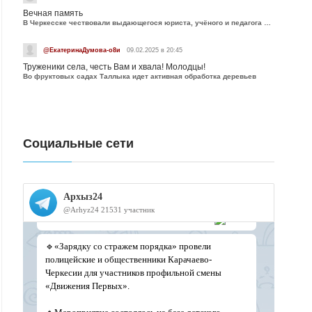
Вечная память
В Черкесске чествовали выдающегося юриста, учёного и педагога Юрия Калмыкова
@ЕкатеринаДумова-о8и
09.02.2025 в 20:45
Труженики села, честь Вам и хвала! Молодцы!
Во фруктовых садах Таллыка идет активная обработка деревьев
Социальные сети