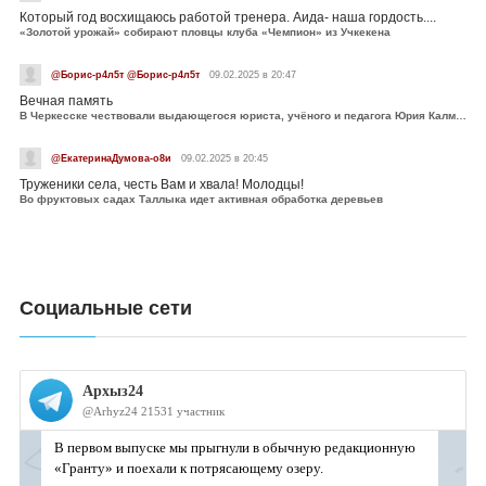
Который год восхищаюсь работой тренера. Аида- наша гордость....
«Золотой урожай» собирают пловцы клуба «Чемпион» из Учкекена
@Борис-р4л5т @Борис-р4л5т
09.02.2025 в 20:47
Вечная память
В Черкесске чествовали выдающегося юриста, учёного и педагога Юрия Калмыкова
@ЕкатеринаДумова-о8и
09.02.2025 в 20:45
Труженики села, честь Вам и хвала! Молодцы!
Во фруктовых садах Таллыка идет активная обработка деревьев
Социальные сети