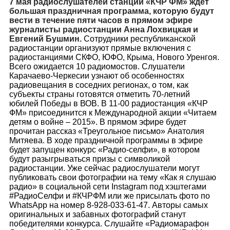
7 мая радиослушателей станции «КЧР ФМ» ждет
большая праздничная программа, которую будут
вести в течение пяти часов в прямом эфире
журналисты радиостанции Анна Лохвицкая и
Евгений Бушмин.
Сотрудники республиканской
радиостанции организуют прямые включения с
радиостанциями СКФО, ЮФО, Крыма, Нового Уренгоя.
Всего ожидается 10 радиомостов. Слушатели
Карачаево-Черкесии узнают об особенностях
радиовещания в соседних регионах, о том, как
субъекты страны готовятся отметить 70-летний
юбилей Победы в ВОВ.
В 11-00 радиостанция «КЧР
ФМ» присоединится к Международной акции «Читаем
детям о войне – 2015». В прямом эфире будет
прочитан рассказ «Треугольное письмо» Анатолия
Митяева.
В ходе праздничной программы в эфире
будет запущен конкурс «Радио-селфи», в котором
будут разыгрываться призы с символикой
радиостанции. Уже сейчас радиослушатели могут
публиковать свои фотографии на тему «Как я слушаю
радио» в социальной сети Instagram под хэштегами
#РадиоСелфи и #КЧРФМ или же присылать фото по
WhatsApp на номер 8-928-033-61-47. Авторы самых
оригинальных и забавных фотографий станут
победителями конкурса.
Слушайте «Радиомарафон