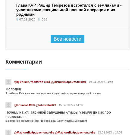
Глава КЧР Рашид Темрезов встретился с земляками -
участниками специальной военной операции и их
родными
07.08.2026
599
Все новости
Комментарии
@ДневникСтроителя-ш5ж @ДневникСтроителя-ш5ж
15.04.2025 в 14:56
Молодец
Альберт Кенжев вновь признан лучший армрестлером России
@lidiavlab4923 @lidiavlab4923
15.04.2025 в 14:55
Почему на Ул.Парковой запущены клумбы ?земля до сих пор
несколько...
Весеннее озеленение Черкесска идет полным ходом
@МариямБайрамкулова-э8ц @МариямБайрамкулова-э8ц
15.04.2025 в 14:54