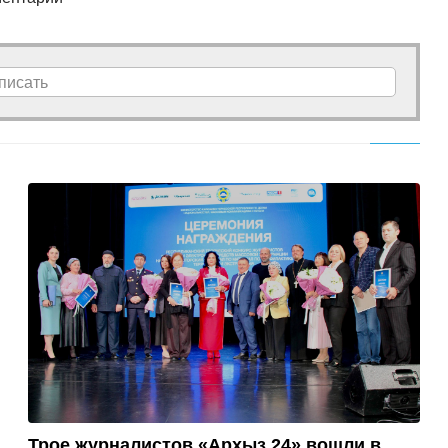
писать
Трое журналистов «Архыз 24» вошли в