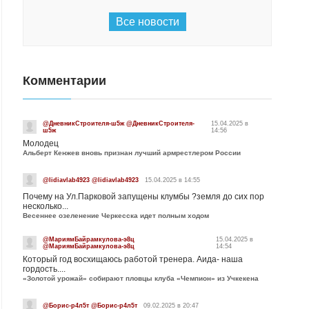
Все новости
Комментарии
@ДневникСтроителя-ш5ж @ДневникСтроителя-
15.04.2025 в
ш5ж
14:56
Молодец
Альберт Кенжев вновь признан лучший армрестлером России
@lidiavlab4923 @lidiavlab4923
15.04.2025 в 14:55
Почему на Ул.Парковой запущены клумбы ?земля до сих пор
несколько...
Весеннее озеленение Черкесска идет полным ходом
@МариямБайрамкулова-э8ц
15.04.2025 в
@МариямБайрамкулова-э8ц
14:54
Который год восхищаюсь работой тренера. Аида- наша
гордость....
«Золотой урожай» собирают пловцы клуба «Чемпион» из Учкекена
@Борис-р4л5т @Борис-р4л5т
09.02.2025 в 20:47