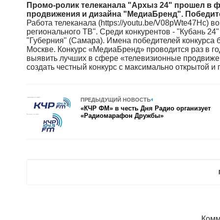
Промо-ролик телеканала "Архыз 24" прошел в 
продвижения и дизайна "МедиаБренд". Победит
Работа телеканала (https://youtu.be/V08pWte47Hc)
регионального ТВ". Среди конкурентов - "Кубань 24"
"Губерния" (Самара). Имена победителей конкурса 
Москве. Конкурс «МедиаБренд» проводится раз в г
выявить лучших в сфере «телевизионные продвижен
создать честный конкурс с максимально открытой и 
ПРЕДЫДУЩИЙ НОВОСТЬ
«КЧР ФМ» в честь Дня Радио организует
«Радиомарафон Дружбы»
Комм