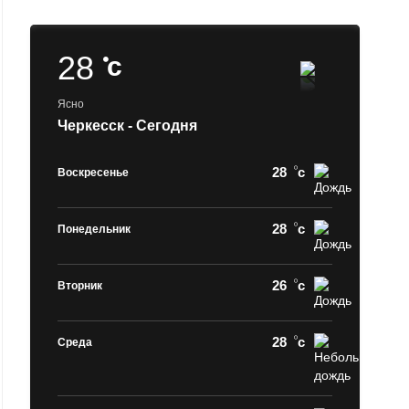
28
c
Ясно
Черкесск - Сегодня
28
c
Воскресенье
28
c
Понедельник
26
c
Вторник
28
c
Среда