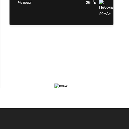
26
c
Четверг