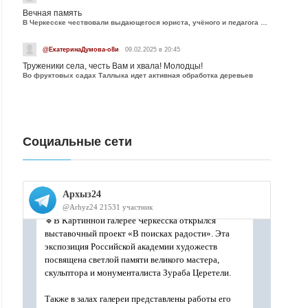
Вечная память
В Черкесске чествовали выдающегося юриста, учёного и педагога Юрия Калмыкова
@ЕкатеринаДумова-о8и
09.02.2025 в 20:45
Труженики села, честь Вам и хвала! Молодцы!
Во фруктовых садах Таллыка идет активная обработка деревьев
Социальные сети