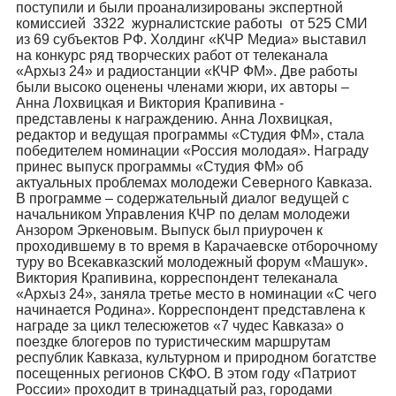
поступили и были проанализированы экспертной
комиссией 3322 журналистские работы от 525 СМИ
из 69 субъектов РФ. Холдинг «КЧР Медиа» выставил
на конкурс ряд творческих работ от телеканала
«Архыз 24» и радиостанции «КЧР ФМ». Две работы
были высоко оценены членами жюри, их авторы –
Анна Лохвицкая и Виктория Крапивина -
представлены к награждению. Анна Лохвицкая,
редактор и ведущая программы «Студия ФМ», стала
победителем номинации «Россия молодая». Награду
принес выпуск программы «Студия ФМ» об
актуальных проблемах молодежи Северного Кавказа.
В программе – содержательный диалог ведущей с
начальником Управления КЧР по делам молодежи
Анзором Эркеновым. Выпуск был приурочен к
проходившему в то время в Карачаевске отборочному
туру во Всекавказский молодежный форум «Машук».
Виктория Крапивина, корреспондент телеканала
«Архыз 24», заняла третье место в номинации «С чего
начинается Родина». Корреспондент представлена к
награде за цикл телесюжетов «7 чудес Кавказа» о
поездке блогеров по туристическим маршрутам
республик Кавказа, культурном и природном богатстве
посещенных регионов СКФО. В этом году «Патриот
России» проходит в тринадцатый раз, городами