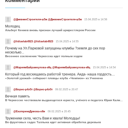
Комментарии
@ДневникСтроителя-ш5ж @ДневникСтроителя-ш5ж
15.04.2025 в 14:56
Молодец
Альберт Кенжев вновь признан лучший армрестлером России
@lidiavlab4923 @lidiavlab4923
15.04.2025 в 14:55
Почему на Ул.Парковой запущены клумбы ?земля до сих пор
несколько...
Весеннее озеленение Черкесска идет полным ходом
@МариямБайрамкулова-э8ц @МариямБайрамкулова-э8ц
15.04.2025 в 14:54
Который год восхищаюсь работой тренера. Аида- наша гордость....
«Золотой урожай» собирают пловцы клуба «Чемпион» из Учкекена
@Борис-р4л5т @Борис-р4л5т
09.02.2025 в 20:47
Вечная память
В Черкесске чествовали выдающегося юриста, учёного и педагога Юрия Калмыкова
@ЕкатеринаДумова-о8и
09.02.2025 в 20:45
Труженики села, честь Вам и хвала! Молодцы!
Во фруктовых садах Таллыка идет активная обработка деревьев