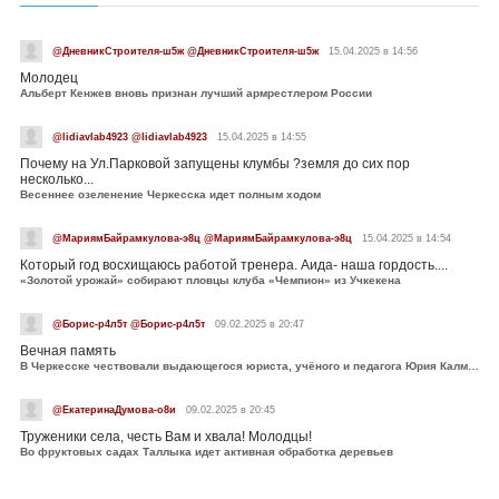
@ДневникСтроителя-ш5ж @ДневникСтроителя-ш5ж
15.04.2025 в 14:56
Молодец
Альберт Кенжев вновь признан лучший армрестлером России
@lidiavlab4923 @lidiavlab4923
15.04.2025 в 14:55
Почему на Ул.Парковой запущены клумбы ?земля до сих пор
несколько...
Весеннее озеленение Черкесска идет полным ходом
@МариямБайрамкулова-э8ц @МариямБайрамкулова-э8ц
15.04.2025 в 14:54
Который год восхищаюсь работой тренера. Аида- наша гордость....
«Золотой урожай» собирают пловцы клуба «Чемпион» из Учкекена
@Борис-р4л5т @Борис-р4л5т
09.02.2025 в 20:47
Вечная память
В Черкесске чествовали выдающегося юриста, учёного и педагога Юрия Калмыкова
@ЕкатеринаДумова-о8и
09.02.2025 в 20:45
Труженики села, честь Вам и хвала! Молодцы!
Во фруктовых садах Таллыка идет активная обработка деревьев