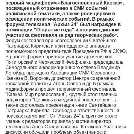
первый медиафорум «Благословенный Кавказ»,
посвященный отражению в СМИ событий
религиозной тематики, а также роли церкви в
освещении политических событий. В рамках
форума телеканал "Архыз 24" был награжден в
номинации "Открытие года" и получил диплом
участника фестиваля за ряд творческих работ.
Форум состоялся при благословении Святейшего
Патриарха Кирилла и при поддержке аппарата
полномочного представителя Президента РФ в СКФО.
В работе форума приняли участие архиепископ
Пятигорский и Черкесский Феофилакт, председатель
Синодального информационного отдела Владимир
Легойда, президент Ассоциации СМИ Северного
Кавказа В. Вороков, директор Центра современной
кавказской политики Игорь Сопов и др В рамках
медиафорума прошел телевизионный фестиваль
"Кавказ. Мир православия", круглый стол главных
редакторов "Церковь в медийной повестке дня", а
также состоялась презентация книги Святейшего
Патриарха Кирилла "Свобода и ответственность: в
поисках гармонии". От "Архыз 24" в круглом столе
главных редакторов приняла участие директор
телеканала Анна Станиславовна Казакова. Участники
дискуссии обсудили проблему объективности