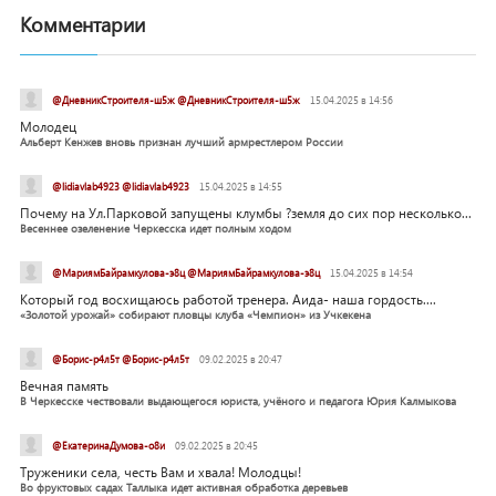
Комментарии
@ДневникСтроителя-ш5ж @ДневникСтроителя-ш5ж
15.04.2025 в 14:56
Молодец
Альберт Кенжев вновь признан лучший армрестлером России
@lidiavlab4923 @lidiavlab4923
15.04.2025 в 14:55
Почему на Ул.Парковой запущены клумбы ?земля до сих пор несколько...
Весеннее озеленение Черкесска идет полным ходом
@МариямБайрамкулова-э8ц @МариямБайрамкулова-э8ц
15.04.2025 в 14:54
Который год восхищаюсь работой тренера. Аида- наша гордость....
«Золотой урожай» собирают пловцы клуба «Чемпион» из Учкекена
@Борис-р4л5т @Борис-р4л5т
09.02.2025 в 20:47
Вечная память
В Черкесске чествовали выдающегося юриста, учёного и педагога Юрия Калмыкова
@ЕкатеринаДумова-о8и
09.02.2025 в 20:45
Труженики села, честь Вам и хвала! Молодцы!
Во фруктовых садах Таллыка идет активная обработка деревьев