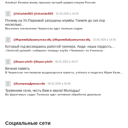
Альберт Кенжев вновь признан лучший армрестлером России
@lidiavlab4923 @lidiavlab4923
15.04.2025 в 14:55
Почему на Ул.Парковой запущены клумбы ?земля до сих пор
несколько...
Весеннее озеленение Черкесска идет полным ходом
@МариямБайрамкулова-э8ц @МариямБайрамкулова-э8ц
15.04.2025 в 14:54
Который год восхищаюсь работой тренера. Аида- наша гордость....
«Золотой урожай» собирают пловцы клуба «Чемпион» из Учкекена
@Борис-р4л5т @Борис-р4л5т
09.02.2025 в 20:47
Вечная память
В Черкесске чествовали выдающегося юриста, учёного и педагога Юрия Калмыкова
@ЕкатеринаДумова-о8и
09.02.2025 в 20:45
Труженики села, честь Вам и хвала! Молодцы!
Во фруктовых садах Таллыка идет активная обработка деревьев
Социальные сети