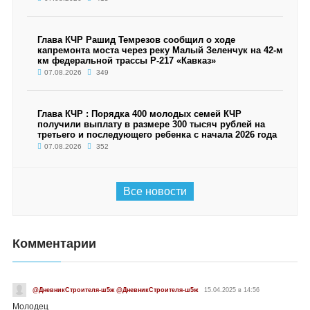
Глава КЧР Рашид Темрезов сообщил о ходе
капремонта моста через реку Малый Зеленчук на 42-м
км федеральной трассы Р-217 «Кавказ»
07.08.2026
349
Глава КЧР : Порядка 400 молодых семей КЧР
получили выплату в размере 300 тысяч рублей на
третьего и последующего ребенка с начала 2026 года
07.08.2026
352
Все новости
Комментарии
@ДневникСтроителя-ш5ж @ДневникСтроителя-ш5ж
15.04.2025 в 14:56
Молодец