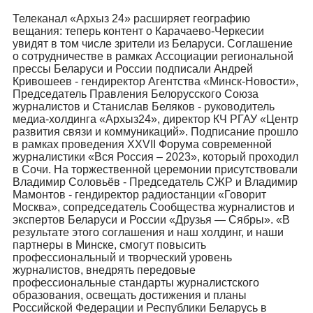
Телеканал «Архыз 24» расширяет географию
вещания: теперь контент о Карачаево-Черкесии
увидят в том числе зрители из Беларуси. Соглашение
о сотрудничестве в рамках Ассоциации региональной
прессы Беларуси и России подписали Андрей
Кривошеев - гендиректор Агентства «Минск-Новости»,
Председатель Правления Белорусского Союза
журналистов и Станислав Беляков - руководитель
медиа-холдинга «Архыз24», директор КЧ РГАУ «Центр
развития связи и коммуникаций». Подписание прошло
в рамках проведения XXVII Форума современной
журналистики «Вся Россия – 2023», который проходил
в Сочи. На торжественной церемонии присутствовали
Владимир Соловьёв - Председатель СЖР и Владимир
Мамонтов - гендиректор радиостанции «Говорит
Москва», сопредседатель Сообщества журналистов и
экспертов Беларуси и России «Друзья — Сябры». «В
результате этого соглашения и наш холдинг, и наши
партнеры в Минске, смогут повысить
профессиональный и творческий уровень
журналистов, внедрять передовые
профессиональные стандарты журналистского
образования, освещать достижения и планы
Российской Федерации и Республики Беларусь в