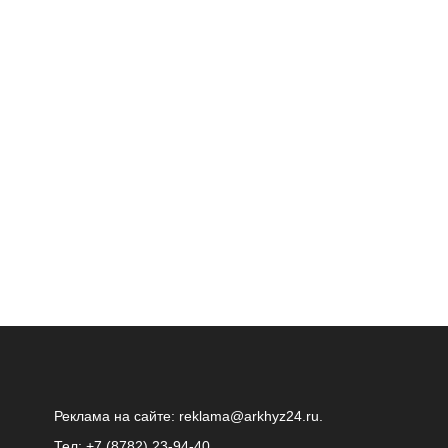
Реклама на сайте:
reklama@arkhyz24.ru
.
Тел: +7 (8782) 23‑94‑40