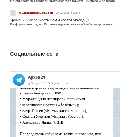
В Черкесске чествовали выдающегося юриста, учёного и педагога Юрия Калмыкова
@ЕкатеринаДумова-о8и
09.02.2025 в 20:45
Труженики села, честь Вам и хвала! Молодцы!
Во фруктовых садах Таллыка идет активная обработка деревьев
Социальные сети