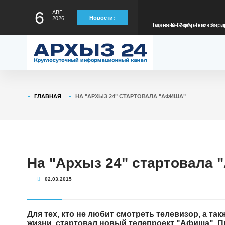
6
АВГ
Глава КЧР обратился с п
Новости:
2026
детского туристского слё
Рашид Темрезов сообщил
пограничникам УФСБ по
Глава КЧР Рашид Темрезо
ГЛАВНАЯ
НА "АРХЫЗ 24" СТАРТОВАЛА "АФИША"
предстоящему отопител
Глава КЧР : Более 6100 
содействия занятости в 
Глава КЧР: Продолжаетс
На "Архыз 24" стартовала
02.03.2015
отрезке Сары-Тюз - Кард
Для тех, кто не любит смотреть телевизор, а та
жизни, стартовал новый телепроект "Афиша". П