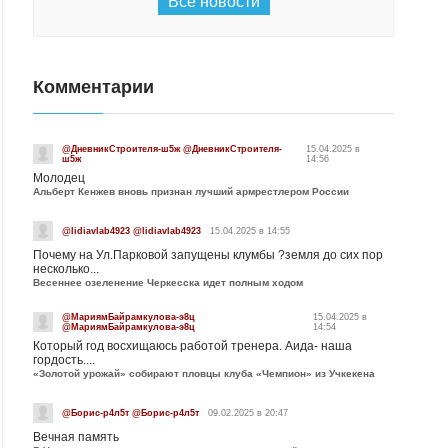
Все новости
Комментарии
@ДневникСтроителя-ш5ж @ДневникСтроителя-
15.04.2025 в
ш5ж
14:56
Молодец
Альберт Кенжев вновь признан лучший армрестлером России
@lidiavlab4923 @lidiavlab4923
15.04.2025 в 14:55
Почему на Ул.Парковой запущены клумбы ?земля до сих пор
несколько...
Весеннее озеленение Черкесска идет полным ходом
@МариямБайрамкулова-э8ц
15.04.2025 в
@МариямБайрамкулова-э8ц
14:54
Который год восхищаюсь работой тренера. Аида- наша
гордость....
«Золотой урожай» собирают пловцы клуба «Чемпион» из Учкекена
@Борис-р4л5т @Борис-р4л5т
09.02.2025 в 20:47
Вечная память