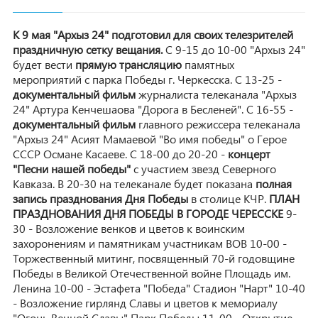
К 9 мая "Архыз 24" подготовил для своих телезрителей
праздничную сетку вещания.
С 9-15 до 10-00 "Архыз 24"
будет вести
прямую трансляцию
памятных
мероприятий с парка Победы г. Черкесска. С 13-25 -
документальный фильм
журналиста телеканала "Архыз
24" Артура Кенчешаова "Дорога в Бесленей". С 16-55 -
документальный фильм
главного режиссера телеканала
"Архыз 24" Асият Мамаевой "Во имя победы" о Герое
СССР Османе Касаеве. С 18-00 до 20-20 -
концерт
"Песни нашей победы"
с участием звезд Северного
Кавказа. В 20-30 на телеканале будет показана
полная
запись празднования Дня Победы
в столице КЧР.
ПЛАН
ПРАЗДНОВАНИЯ ДНЯ ПОБЕДЫ В ГОРОДЕ ЧЕРЕССКЕ
9-
30 - Возложение венков и цветов к воинским
захоронениям и памятникам участникам ВОВ 10-00 -
Торжественный митинг, посвященный 70-й годовщине
Победы в Великой Отечественной войне Площадь им.
Ленина 10-00 - Эстафета "Победа" Стадион "Нарт" 10-40
- Возложение гирлянд Славы и цветов к мемориалу
"Огонь Вечной Славы" Парк Победы 11-00 - Открытие