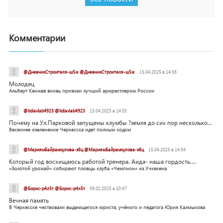
Комментарии
@ДневникСтроителя-ш5ж @ДневникСтроителя-ш5ж
15.04.2025 в 14:56
Молодец
Альберт Кенжев вновь признан лучший армрестлером России
@lidiavlab4923 @lidiavlab4923
15.04.2025 в 14:55
Почему на Ул.Парковой запущены клумбы ?земля до сих пор несколько...
Весеннее озеленение Черкесска идет полным ходом
@МариямБайрамкулова-э8ц @МариямБайрамкулова-э8ц
15.04.2025 в 14:54
Который год восхищаюсь работой тренера. Аида- наша гордость....
«Золотой урожай» собирают пловцы клуба «Чемпион» из Учкекена
@Борис-р4л5т @Борис-р4л5т
09.02.2025 в 20:47
Вечная память
В Черкесске чествовали выдающегося юриста, учёного и педагога Юрия Калмыкова