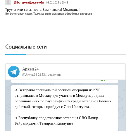
@ЕкатеринаДумова-о8и
09.02.2025 в 20:45
Труженики села, честь Вам и хвала! Молодцы!
Во фруктовых садах Таллыка идет активная обработка деревьев
Социальные сети