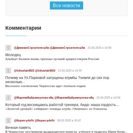
Все новости
Комментарии
@ДневникСтроителя-ш5ж @ДневникСтроителя-ш5ж
15.04.2025 в 14:56
Молодец
Альберт Кенжев вновь признан лучший армрестлером России
@lidiavlab4923 @lidiavlab4923
15.04.2025 в 14:55
Почему на Ул.Парковой запущены клумбы ?земля до сих пор
несколько...
Весеннее озеленение Черкесска идет полным ходом
@МариямБайрамкулова-э8ц @МариямБайрамкулова-э8ц
15.04.2025 в 14:54
Который год восхищаюсь работой тренера. Аида- наша гордость....
«Золотой урожай» собирают пловцы клуба «Чемпион» из Учкекена
@Борис-р4л5т @Борис-р4л5т
09.02.2025 в 20:47
Вечная память
В Черкесске чествовали выдающегося юриста, учёного и педагога Юрия Калмыкова