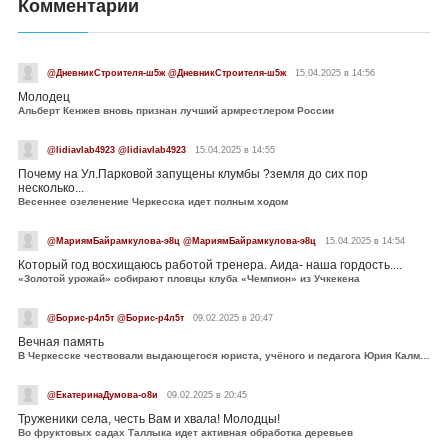
Комментарии
@ДневникСтроителя-ш5ж @ДневникСтроителя-ш5ж
15.04.2025 в 14:56
Молодец
Альберт Кенжев вновь признан лучший армрестлером России
@lidiavlab4923 @lidiavlab4923
15.04.2025 в 14:55
Почему на Ул.Парковой запущены клумбы ?земля до сих пор
несколько...
Весеннее озеленение Черкесска идет полным ходом
@МариямБайрамкулова-э8ц @МариямБайрамкулова-э8ц
15.04.2025 в 14:54
Который год восхищаюсь работой тренера. Аида- наша гордость....
«Золотой урожай» собирают пловцы клуба «Чемпион» из Учкекена
@Борис-р4л5т @Борис-р4л5т
09.02.2025 в 20:47
Вечная память
В Черкесске чествовали выдающегося юриста, учёного и педагога Юрия Калмыкова
@ЕкатеринаДумова-о8и
09.02.2025 в 20:45
Труженики села, честь Вам и хвала! Молодцы!
Во фруктовых садах Таллыка идет активная обработка деревьев