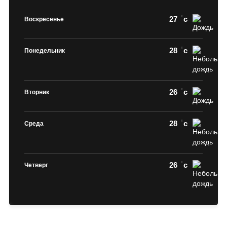
27
c
Воскресенье
28
c
Понедельник
26
c
Вторник
28
c
Среда
26
c
Четверг