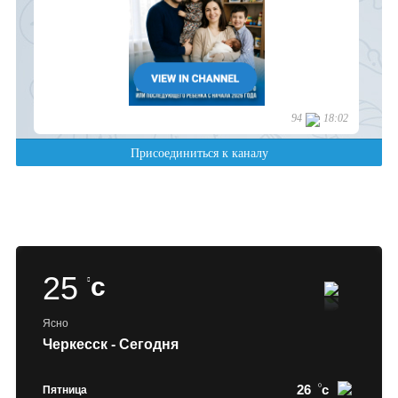
25
c
Ясно
Черкесск - Сегодня
26
c
Пятница