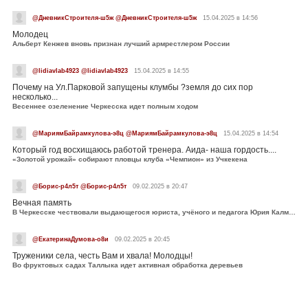
@ДневникСтроителя-ш5ж @ДневникСтроителя-ш5ж
15.04.2025 в 14:56
Молодец
Альберт Кенжев вновь признан лучший армрестлером России
@lidiavlab4923 @lidiavlab4923
15.04.2025 в 14:55
Почему на Ул.Парковой запущены клумбы ?земля до сих пор
несколько...
Весеннее озеленение Черкесска идет полным ходом
@МариямБайрамкулова-э8ц @МариямБайрамкулова-э8ц
15.04.2025 в 14:54
Который год восхищаюсь работой тренера. Аида- наша гордость....
«Золотой урожай» собирают пловцы клуба «Чемпион» из Учкекена
@Борис-р4л5т @Борис-р4л5т
09.02.2025 в 20:47
Вечная память
В Черкесске чествовали выдающегося юриста, учёного и педагога Юрия Калмыкова
@ЕкатеринаДумова-о8и
09.02.2025 в 20:45
Труженики села, честь Вам и хвала! Молодцы!
Во фруктовых садах Таллыка идет активная обработка деревьев