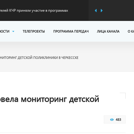
ителей КЧР приняли участие в программах
ервом полугодии 2026 года
 модернизация федеральной трассы А-156 на
ВОСТИ
ТЕЛЕПРОЕКТЫ
ПРОГРАММА ПЕРЕДАЧ
ЛИЦА КАНАЛА
О К
оникская
иветствием к участникам Всероссийского детского
НИТОРИНГ ДЕТСКОЙ ПОЛИКЛИНИКИ В ЧЕРКЕССКЕ
об отправке партии груза поддержки
КЧР
в: Карачаево-Черкесия готовится к предстоящему
вела мониторинг детской
483