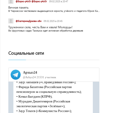
@Борис-р4л5т @Борис-р4л5т
09.02.2025 в 20:47
Вечная память
В Черкесске чествовали выдающегося юриста, учёного и педагога Юрия Калмыкова
@ЕкатеринаДумова-о8и
09.02.2025 в 20:45
Труженики села, честь Вам и хвала! Молодцы!
Во фруктовых садах Таллыка идет активная обработка деревьев
Социальные сети