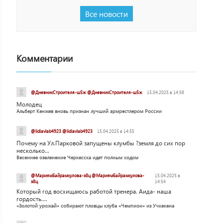
Все новости
Комментарии
@ДневникСтроителя-ш5ж @ДневникСтроителя-ш5ж
15.04.2025 в 14:56
Молодец
Альберт Кенжев вновь признан лучший армрестлером России
@lidiavlab4923 @lidiavlab4923
15.04.2025 в 14:55
Почему на Ул.Парковой запущены клумбы ?земля до сих пор
несколько...
Весеннее озеленение Черкесска идет полным ходом
@МариямБайрамкулова-э8ц @МариямБайрамкулова-
15.04.2025 в
э8ц
14:54
Который год восхищаюсь работой тренера. Аида- наша
гордость....
«Золотой урожай» собирают пловцы клуба «Чемпион» из Учкекена