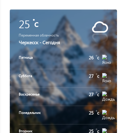
25
c
Переменная облачность
Черкесск - Сегодня
26
c
Пятница
27
c
Суббота
27
c
Воскресенье
25
c
Понедельник
25
c
Вторник