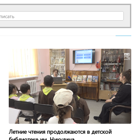
писать
Летние чтения продолжаются в детской
библиотеке им. Никулина