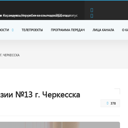
в: Карачаево-Черкесия вновь подтвердила статус
дстве минеральной воды
в: Карачаево-Черкесия готовится к предстоящему
ВОСТИ
ТЕЛЕПРОЕКТЫ
ПРОГРАММА ПЕРЕДАЧ
ЛИЦА КАНАЛА
О К
 встретился с земляками - участниками
. ЧЕРКЕССКА
ерации и их родными
в сообщил о ходе капремонта моста через реку
км федеральной трассы Р-217 «Кавказ»
молодых семей КЧР получили выплату в размере 300
зии №13 г. Черкесска
378
 и последующего ребенка с начала 2026 года