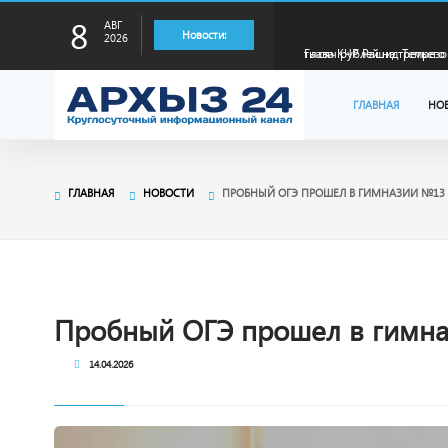
8
АВГ
Глава КЧР Рашид Темрезо
Новости:
2026
лидера страны в произво
Глава КЧР Рашид Темрезо
ГЛАВНАЯ
НО
отопительному сезону
Глава КЧР Рашид Темрезов
ГЛАВНАЯ
НОВОСТИ
ПРОБНЫЙ ОГЭ ПРОШЕЛ В ГИМНАЗИИ №13 Г
специальной военной оп
Глава КЧР Рашид Темрезо
Малый Зеленчук на 42-м 
Глава КЧР : Порядка 400 
Пробный ОГЭ прошел в гимна
14.04.2026
тысяч рублей на третьего