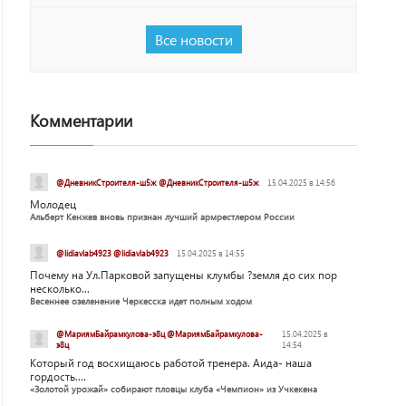
Все новости
Комментарии
@ДневникСтроителя-ш5ж @ДневникСтроителя-ш5ж
15.04.2025 в 14:56
Молодец
Альберт Кенжев вновь признан лучший армрестлером России
@lidiavlab4923 @lidiavlab4923
15.04.2025 в 14:55
Почему на Ул.Парковой запущены клумбы ?земля до сих пор
несколько...
Весеннее озеленение Черкесска идет полным ходом
@МариямБайрамкулова-э8ц @МариямБайрамкулова-
15.04.2025 в
э8ц
14:54
Который год восхищаюсь работой тренера. Аида- наша
гордость....
«Золотой урожай» собирают пловцы клуба «Чемпион» из Учкекена