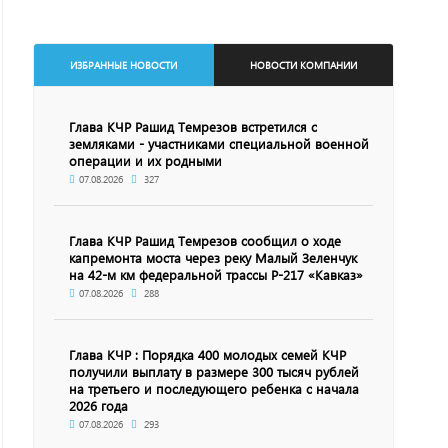
ИЗБРАННЫЕ НОВОСТИ
НОВОСТИ КОМПАНИИ
Глава КЧР Рашид Темрезов встретился с
земляками - участниками специальной военной
операции и их родными
07.08.2026
327
Глава КЧР Рашид Темрезов сообщил о ходе
капремонта моста через реку Малый Зеленчук
на 42-м км федеральной трассы Р-217 «Кавказ»
07.08.2026
288
Глава КЧР : Порядка 400 молодых семей КЧР
получили выплату в размере 300 тысяч рублей
на третьего и последующего ребенка с начала
2026 года
07.08.2026
293