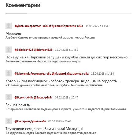
Комментарии
@ДневникСтроителя-ш5ж @ДневникСтроителя-ш5ж
15.04.2025 в 14:56
Молодец
Альберт Кенжев вновь признан лучший армрестлером России
@lidiavlab4923 @lidiavlab4923
15.04.2025 в 14:55
Почему на Ул.Парковой запущены клумбы ?земля до сих пор несколько...
Весеннее озеленение Черкесска идет полным ходом
@МариямБайрамкулова-э8ц @МариямБайрамкулова-э8ц
15.04.2025 в 14:54
Который год восхищаюсь работой тренера. Аида- наша гордость....
«Золотой урожай» собирают пловцы клуба «Чемпион» из Учкекена
@Борис-р4л5т @Борис-р4л5т
09.02.2025 в 20:47
Вечная память
В Черкесске чествовали выдающегося юриста, учёного и педагога Юрия Калмыкова
@ЕкатеринаДумова-о8и
09.02.2025 в 20:45
Труженики села, честь Вам и хвала! Молодцы!
Во фруктовых садах Таллыка идет активная обработка деревьев