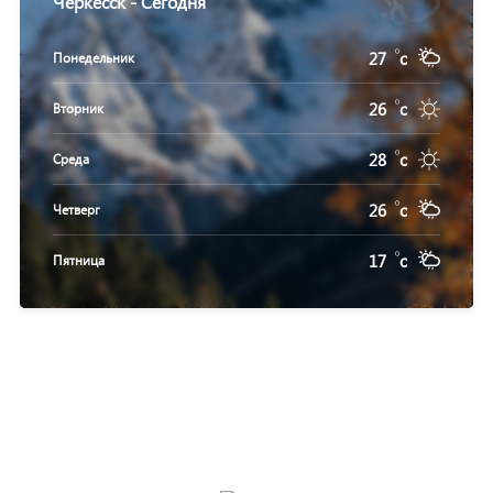
Черкесск - Сегодня
27
c
Понедельник
26
c
Вторник
28
c
Среда
26
c
Четверг
17
c
Пятница