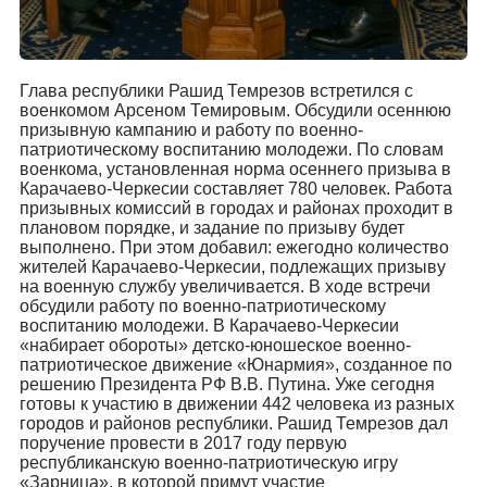
Глава республики Рашид Темрезов встретился с
военкомом Арсеном Темировым. Обсудили осеннюю
призывную кампанию и работу по военно-
патриотическому воспитанию молодежи. По словам
военкома, установленная норма осеннего призыва в
Карачаево-Черкесии составляет 780 человек. Работа
призывных комиссий в городах и районах проходит в
плановом порядке, и задание по призыву будет
выполнено. При этом добавил: ежегодно количество
жителей Карачаево-Черкесии, подлежащих призыву
на военную службу увеличивается. В ходе встречи
обсудили работу по военно-патриотическому
воспитанию молодежи. В Карачаево-Черкесии
«набирает обороты» детско-юношеское военно-
патриотическое движение «Юнармия», созданное по
решению Президента РФ В.В. Путина. Уже сегодня
готовы к участию в движении 442 человека из разных
городов и районов республики. Рашид Темрезов дал
поручение провести в 2017 году первую
республиканскую военно-патриотическую игру
«Зарница», в которой примут участие