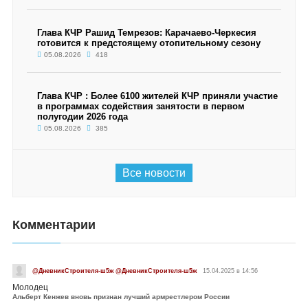
Глава КЧР Рашид Темрезов: Карачаево-Черкесия
готовится к предстоящему отопительному сезону
05.08.2026
418
Глава КЧР : Более 6100 жителей КЧР приняли участие
в программах содействия занятости в первом
полугодии 2026 года
05.08.2026
385
Все новости
Комментарии
@ДневникСтроителя-ш5ж @ДневникСтроителя-ш5ж
15.04.2025 в 14:56
Молодец
Альберт Кенжев вновь признан лучший армрестлером России