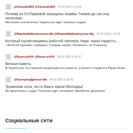
@lidiavlab4923 @lidiavlab4923
15.04.2025 в 14:55
Почему на Ул.Парковой запущены клумбы ?земля до сих пор
несколько...
Весеннее озеленение Черкесска идет полным ходом
@МариямБайрамкулова-э8ц @МариямБайрамкулова-э8ц
15.04.2025 в 14:54
Который год восхищаюсь работой тренера. Аида- наша гордость....
«Золотой урожай» собирают пловцы клуба «Чемпион» из Учкекена
@Борис-р4л5т @Борис-р4л5т
09.02.2025 в 20:47
Вечная память
В Черкесске чествовали выдающегося юриста, учёного и педагога Юрия Калмыкова
@ЕкатеринаДумова-о8и
09.02.2025 в 20:45
Труженики села, честь Вам и хвала! Молодцы!
Во фруктовых садах Таллыка идет активная обработка деревьев
Социальные сети