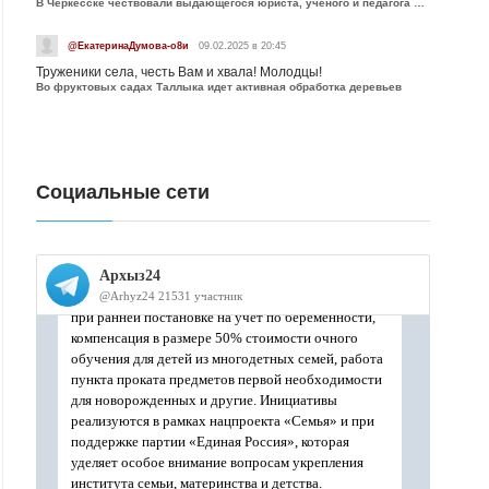
В Черкесске чествовали выдающегося юриста, учёного и педагога Юрия Калмыкова
@ЕкатеринаДумова-о8и
09.02.2025 в 20:45
Труженики села, честь Вам и хвала! Молодцы!
Во фруктовых садах Таллыка идет активная обработка деревьев
Социальные сети