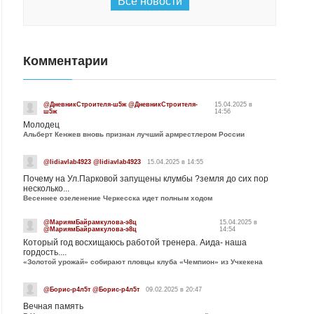
Все новости
Комментарии
@ДневникСтроителя-ш5ж @ДневникСтроителя-
15.04.2025 в
ш5ж
14:56
Молодец
Альберт Кенжев вновь признан лучший армрестлером России
@lidiavlab4923 @lidiavlab4923
15.04.2025 в 14:55
Почему на Ул.Парковой запущены клумбы ?земля до сих пор
несколько...
Весеннее озеленение Черкесска идет полным ходом
@МариямБайрамкулова-э8ц
15.04.2025 в
@МариямБайрамкулова-э8ц
14:54
Который год восхищаюсь работой тренера. Аида- наша
гордость....
«Золотой урожай» собирают пловцы клуба «Чемпион» из Учкекена
@Борис-р4л5т @Борис-р4л5т
09.02.2025 в 20:47
Вечная память