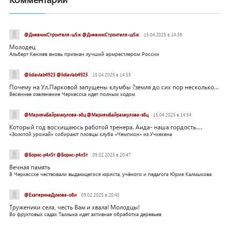
@ДневникСтроителя-ш5ж @ДневникСтроителя-ш5ж
15.04.2025 в 14:56
Молодец
Альберт Кенжев вновь признан лучший армрестлером России
@lidiavlab4923 @lidiavlab4923
15.04.2025 в 14:55
Почему на Ул.Парковой запущены клумбы ?земля до сих пор несколько...
Весеннее озеленение Черкесска идет полным ходом
@МариямБайрамкулова-э8ц @МариямБайрамкулова-э8ц
15.04.2025 в 14:54
Который год восхищаюсь работой тренера. Аида- наша гордость....
«Золотой урожай» собирают пловцы клуба «Чемпион» из Учкекена
@Борис-р4л5т @Борис-р4л5т
09.02.2025 в 20:47
Вечная память
В Черкесске чествовали выдающегося юриста, учёного и педагога Юрия Калмыкова
@ЕкатеринаДумова-о8и
09.02.2025 в 20:45
Труженики села, честь Вам и хвала! Молодцы!
Во фруктовых садах Таллыка идет активная обработка деревьев