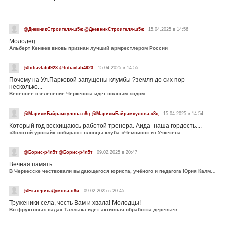
@ДневникСтроителя-ш5ж @ДневникСтроителя-ш5ж
15.04.2025 в 14:56
Молодец
Альберт Кенжев вновь признан лучший армрестлером России
@lidiavlab4923 @lidiavlab4923
15.04.2025 в 14:55
Почему на Ул.Парковой запущены клумбы ?земля до сих пор
несколько...
Весеннее озеленение Черкесска идет полным ходом
@МариямБайрамкулова-э8ц @МариямБайрамкулова-э8ц
15.04.2025 в 14:54
Который год восхищаюсь работой тренера. Аида- наша гордость....
«Золотой урожай» собирают пловцы клуба «Чемпион» из Учкекена
@Борис-р4л5т @Борис-р4л5т
09.02.2025 в 20:47
Вечная память
В Черкесске чествовали выдающегося юриста, учёного и педагога Юрия Калмыкова
@ЕкатеринаДумова-о8и
09.02.2025 в 20:45
Труженики села, честь Вам и хвала! Молодцы!
Во фруктовых садах Таллыка идет активная обработка деревьев