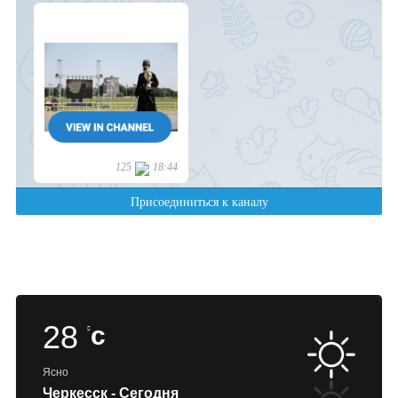
28
c
Ясно
Черкесск - Сегодня