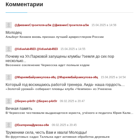
Комментарии
@ДневникСтроителя-ш5ж @ДневникСтроителя-ш5ж
15.04.2025 в 14:56
Молодец
Альберт Кенжев вновь признан лучший армрестлером России
@lidiavlab4923 @lidiavlab4923
15.04.2025 в 14:55
Почему на Ул.Парковой запущены клумбы ?земля до сих пор
несколько...
Весеннее озеленение Черкесска идет полным ходом
@МариямБайрамкулова-э8ц @МариямБайрамкулова-э8ц
15.04.2025 в 14:54
Который год восхищаюсь работой тренера. Аида- наша гордость....
«Золотой урожай» собирают пловцы клуба «Чемпион» из Учкекена
@Борис-р4л5т @Борис-р4л5т
09.02.2025 в 20:47
Вечная память
В Черкесске чествовали выдающегося юриста, учёного и педагога Юрия Калмыкова
@ЕкатеринаДумова-о8и
09.02.2025 в 20:45
Труженики села, честь Вам и хвала! Молодцы!
Во фруктовых садах Таллыка идет активная обработка деревьев