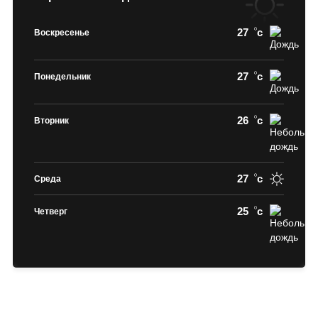
27
c
Воскресенье
27
c
Понедельник
26
c
Вторник
27
c
Среда
25
c
Четверг