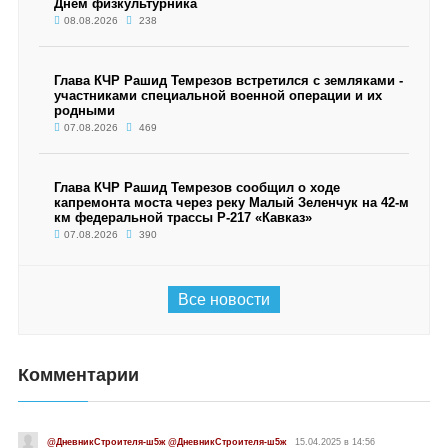
Днём физкультурника
08.08.2026
238
Глава КЧР Рашид Темрезов встретился с земляками -
участниками специальной военной операции и их
родными
07.08.2026
469
Глава КЧР Рашид Темрезов сообщил о ходе
капремонта моста через реку Малый Зеленчук на 42-м
км федеральной трассы Р-217 «Кавказ»
07.08.2026
390
Все новости
Комментарии
@ДневникСтроителя-ш5ж @ДневникСтроителя-ш5ж
15.04.2025 в 14:56