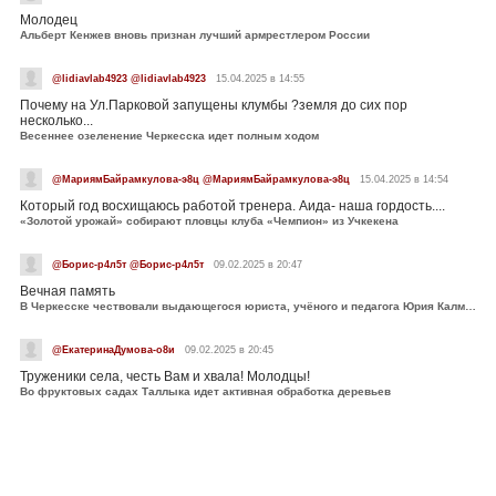
Молодец
Альберт Кенжев вновь признан лучший армрестлером России
@lidiavlab4923 @lidiavlab4923
15.04.2025 в 14:55
Почему на Ул.Парковой запущены клумбы ?земля до сих пор
несколько...
Весеннее озеленение Черкесска идет полным ходом
@МариямБайрамкулова-э8ц @МариямБайрамкулова-э8ц
15.04.2025 в 14:54
Который год восхищаюсь работой тренера. Аида- наша гордость....
«Золотой урожай» собирают пловцы клуба «Чемпион» из Учкекена
@Борис-р4л5т @Борис-р4л5т
09.02.2025 в 20:47
Вечная память
В Черкесске чествовали выдающегося юриста, учёного и педагога Юрия Калмыкова
@ЕкатеринаДумова-о8и
09.02.2025 в 20:45
Труженики села, честь Вам и хвала! Молодцы!
Во фруктовых садах Таллыка идет активная обработка деревьев