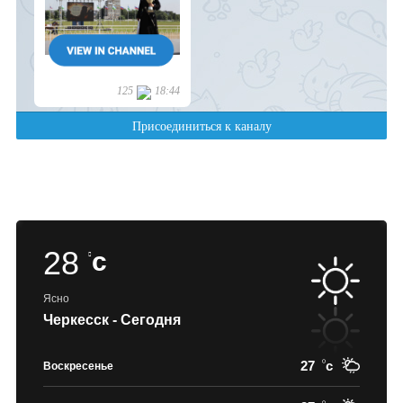
28
c
Ясно
Черкесск - Сегодня
27
c
Воскресенье