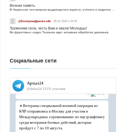
Вечная память
В Черкесске чествовали выдающегося юриста, учёного и педагога Юрия Калмыкова
@ЕкатеринаДумова-о8и
09.02.2025 в 20:45
Труженики села, честь Вам и хвала! Молодцы!
Во фруктовых садах Таллыка идет активная обработка деревьев
Социальные сети