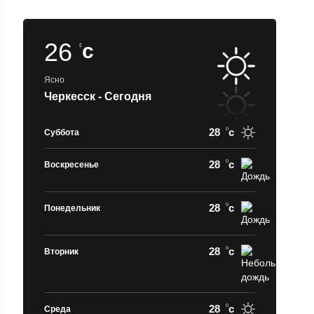
26
c
Ясно
Черкесск - Сегодня
28
c
Суббота
28
c
Воскресенье
28
c
Понедельник
28
c
Вторник
28
c
Среда