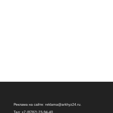
Реклама на сайте:
reklama@arkhyz24.ru
.
Тел: +7 (8782) 23‑94‑40