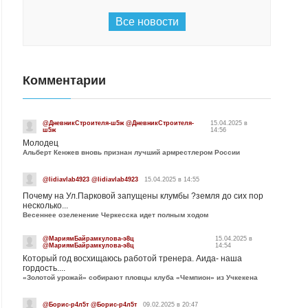
Все новости
Комментарии
@ДневникСтроителя-ш5ж @ДневникСтроителя-
15.04.2025 в
ш5ж
14:56
Молодец
Альберт Кенжев вновь признан лучший армрестлером России
@lidiavlab4923 @lidiavlab4923
15.04.2025 в 14:55
Почему на Ул.Парковой запущены клумбы ?земля до сих пор
несколько...
Весеннее озеленение Черкесска идет полным ходом
@МариямБайрамкулова-э8ц
15.04.2025 в
@МариямБайрамкулова-э8ц
14:54
Который год восхищаюсь работой тренера. Аида- наша
гордость....
«Золотой урожай» собирают пловцы клуба «Чемпион» из Учкекена
@Борис-р4л5т @Борис-р4л5т
09.02.2025 в 20:47