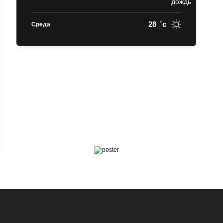
28
c
Среда