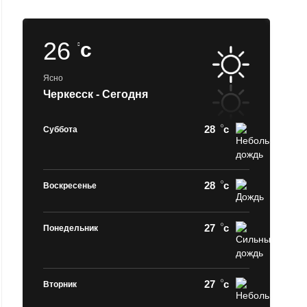
26
c
Ясно
Черкесск - Сегодня
28
c
Суббота
28
c
Воскресенье
27
c
Понедельник
27
c
Вторник