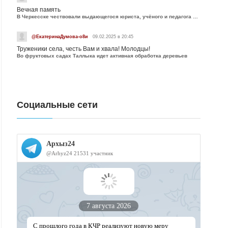
Вечная память
В Черкесске чествовали выдающегося юриста, учёного и педагога Юрия Калмыкова
@ЕкатеринаДумова-о8и
09.02.2025 в 20:45
Труженики села, честь Вам и хвала! Молодцы!
Во фруктовых садах Таллыка идет активная обработка деревьев
Социальные сети