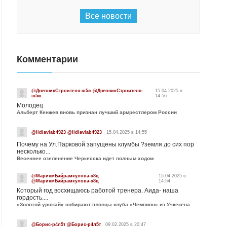
Все новости
Комментарии
@ДневникСтроителя-ш5ж @ДневникСтроителя-
15.04.2025 в
ш5ж
14:56
Молодец
Альберт Кенжев вновь признан лучший армрестлером России
@lidiavlab4923 @lidiavlab4923
15.04.2025 в 14:55
Почему на Ул.Парковой запущены клумбы ?земля до сих пор
несколько...
Весеннее озеленение Черкесска идет полным ходом
@МариямБайрамкулова-э8ц
15.04.2025 в
@МариямБайрамкулова-э8ц
14:54
Который год восхищаюсь работой тренера. Аида- наша
гордость....
«Золотой урожай» собирают пловцы клуба «Чемпион» из Учкекена
@Борис-р4л5т @Борис-р4л5т
09.02.2025 в 20:47