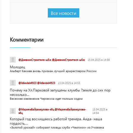
Все новости
Комментарии
@ДневникСтроителя-ш5ж @ДневникСтроителя-ш5ж
15.04.2025 в 14:56
Молодец
Альберт Кенжев вновь признан лучший армрестлером России
@lidiavlab4923 @lidiavlab4923
15.04.2025 в 14:55
Почему на Ул.Парковой запущены клумбы ?земля до сих пор
несколько...
Весеннее озеленение Черкесска идет полным ходом
@МариямБайрамкулова-э8ц @МариямБайрамкулова-
15.04.2025 в
э8ц
14:54
Который год восхищаюсь работой тренера. Аида- наша
гордость....
«Золотой урожай» собирают пловцы клуба «Чемпион» из Учкекена