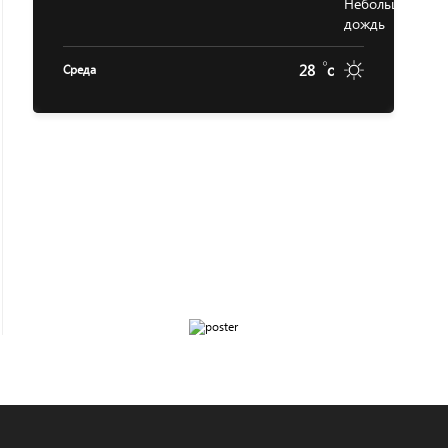
28
c
Среда