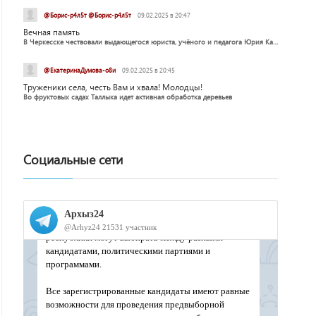
@Борис-р4л5т @Борис-р4л5т
09.02.2025 в 20:47
Вечная память
В Черкесске чествовали выдающегося юриста, учёного и педагога Юрия Калмыкова
@ЕкатеринаДумова-о8и
09.02.2025 в 20:45
Труженики села, честь Вам и хвала! Молодцы!
Во фруктовых садах Таллыка идет активная обработка деревьев
Социальные сети