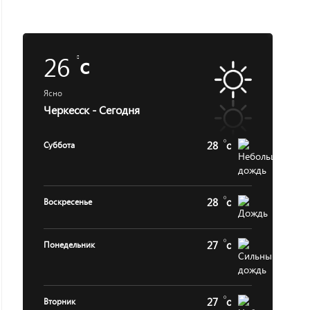
26
c
Ясно
Черкесск - Сегодня
28
c
Суббота
28
c
Воскресенье
27
c
Понедельник
27
c
Вторник