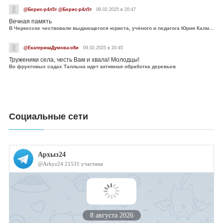
@Борис-р4л5т @Борис-р4л5т
09.02.2025 в 20:47
Вечная память
В Черкесске чествовали выдающегося юриста, учёного и педагога Юрия Калмыкова
@ЕкатеринаДумова-о8и
09.02.2025 в 20:45
Труженики села, честь Вам и хвала! Молодцы!
Во фруктовых садах Таллыка идет активная обработка деревьев
Социальные сети