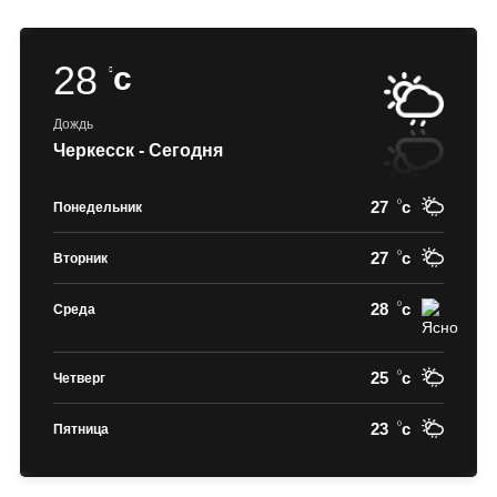
28
c
Дождь
Черкесск - Сегодня
27
c
Понедельник
27
c
Вторник
28
c
Среда
25
c
Четверг
23
c
Пятница