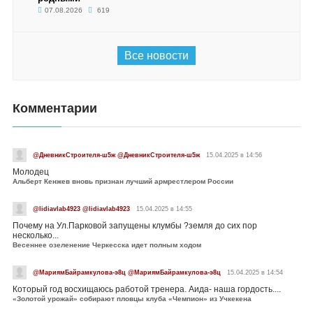
07.08.2026
619
Все новости
Комментарии
@ДневникСтроителя-ш5ж @ДневникСтроителя-ш5ж
15.04.2025 в 14:56
Молодец
Альберт Кенжев вновь признан лучший армрестлером России
@lidiavlab4923 @lidiavlab4923
15.04.2025 в 14:55
Почему на Ул.Парковой запущены клумбы ?земля до сих пор
несколько...
Весеннее озеленение Черкесска идет полным ходом
@МариямБайрамкулова-э8ц @МариямБайрамкулова-э8ц
15.04.2025 в 14:54
Который год восхищаюсь работой тренера. Аида- наша гордость....
«Золотой урожай» собирают пловцы клуба «Чемпион» из Учкекена