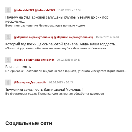
@lidiavlab4923 @lidiavlab4923
15.04.2025 в 14:55
Почему на Ул.Парковой запущены клумбы ?земля до сих пор
несколько...
Весеннее озеленение Черкесска идет полным ходом
@МариямБайрамкулова-э8ц @МариямБайрамкулова-э8ц
15.04.2025 в 14:54
Который год восхищаюсь работой тренера. Аида- наша гордость....
«Золотой урожай» собирают пловцы клуба «Чемпион» из Учкекена
@Борис-р4л5т @Борис-р4л5т
09.02.2025 в 20:47
Вечная память
В Черкесске чествовали выдающегося юриста, учёного и педагога Юрия Калмыкова
@ЕкатеринаДумова-о8и
09.02.2025 в 20:45
Труженики села, честь Вам и хвала! Молодцы!
Во фруктовых садах Таллыка идет активная обработка деревьев
Социальные сети