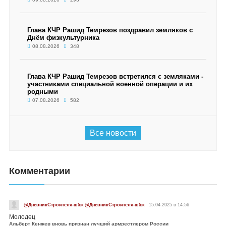
Глава КЧР Рашид Темрезов поздравил земляков с
Днём физкультурника
08.08.2026
348
Глава КЧР Рашид Темрезов встретился с земляками -
участниками специальной военной операции и их
родными
07.08.2026
582
Все новости
Комментарии
@ДневникСтроителя-ш5ж @ДневникСтроителя-ш5ж
15.04.2025 в 14:56
Молодец
Альберт Кенжев вновь признан лучший армрестлером России