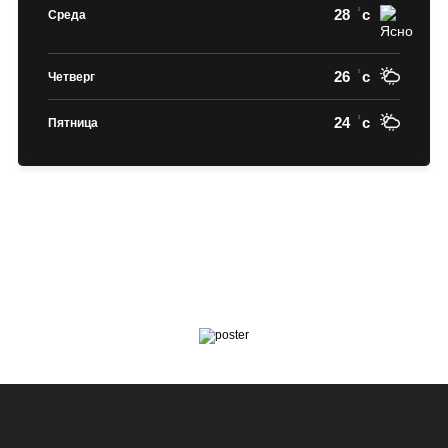
28
c
Среда
26
c
Четверг
24
c
Пятница