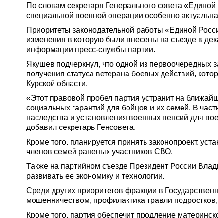
По словам секретаря Генерального совета «Единой
специальной военной операции особенно актуальна
Приоритеты законодательной работы «Единой Росс
изменения в которую были внесены на съезде в дека
информации пресс-службы партии.
Якушев подчеркнул, что одной из первоочередных 
получения статуса ветерана боевых действий, котор
Курской области.
«Этот правовой пробел партия устранит на ближай
социальных гарантий для бойцов и их семей. В част
наследства и установления военных пенсий для в
добавил секретарь Генсовета.
Кроме того, планируется принять законопроект, ус
членов семей раненых участников СВО.
Также на партийном съезде Президент России Влади
развивать ее экономику и технологии.
Среди других приоритетов фракции в Государстве
мошенничеством, профилактика травли подростков, 
Кроме того, партия обеспечит продление материнск