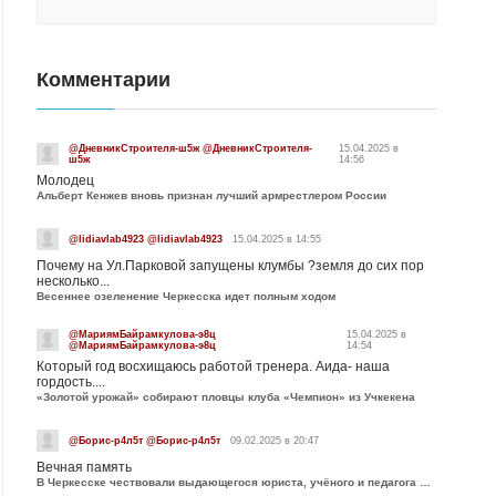
Комментарии
@ДневникСтроителя-ш5ж @ДневникСтроителя-
15.04.2025 в
ш5ж
14:56
Молодец
Альберт Кенжев вновь признан лучший армрестлером России
@lidiavlab4923 @lidiavlab4923
15.04.2025 в 14:55
Почему на Ул.Парковой запущены клумбы ?земля до сих пор
несколько...
Весеннее озеленение Черкесска идет полным ходом
@МариямБайрамкулова-э8ц
15.04.2025 в
@МариямБайрамкулова-э8ц
14:54
Который год восхищаюсь работой тренера. Аида- наша
гордость....
«Золотой урожай» собирают пловцы клуба «Чемпион» из Учкекена
@Борис-р4л5т @Борис-р4л5т
09.02.2025 в 20:47
Вечная память
В Черкесске чествовали выдающегося юриста, учёного и педагога Юрия Калмыкова