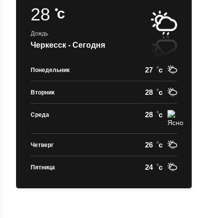
28
c
Дождь
Черкесск - Сегодня
27
c
Понедельник
28
c
Вторник
28
c
Среда
26
c
Четверг
24
c
Пятница