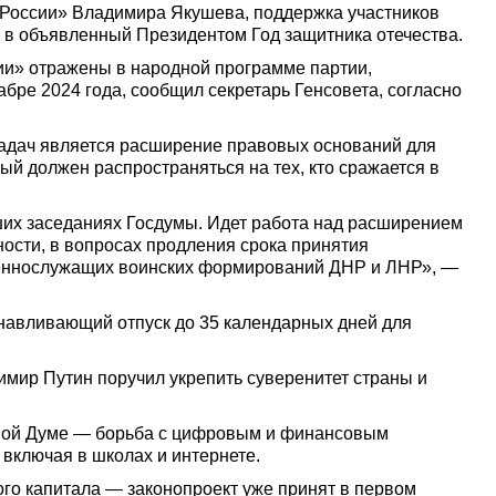
 России» Владимира Якушева, поддержка участников
 в объявленный Президентом Год защитника отечества.
ии» отражены в народной программе партии,
бре 2024 года, сообщил секретарь Генсовета, согласно
задач является расширение правовых оснований для
ый должен распространяться на тех, кто сражается в
ших заседаниях Госдумы. Идет работа над расширением
ности, в вопросах продления срока принятия
оеннослужащих воинских формирований ДНР и ЛНР», —
танавливающий отпуск до 35 календарных дней для
мир Путин поручил укрепить суверенитет страны и
нной Думе — борьба с цифровым и финансовым
включая в школах и интернете.
ого капитала — законопроект уже принят в первом