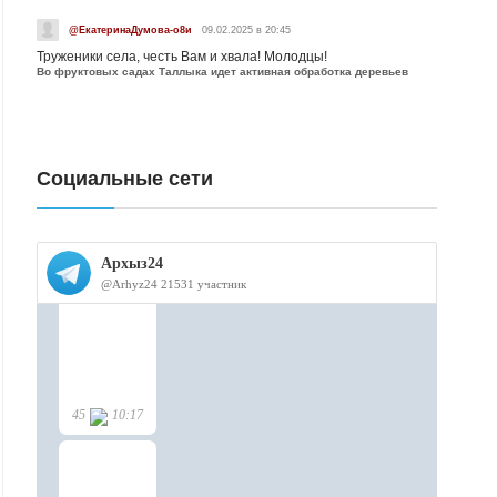
@ЕкатеринаДумова-о8и
09.02.2025 в 20:45
Труженики села, честь Вам и хвала! Молодцы!
Во фруктовых садах Таллыка идет активная обработка деревьев
Социальные сети