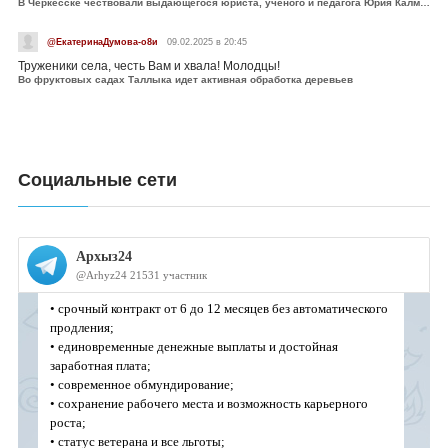
В Черкесске чествовали выдающегося юриста, учёного и педагога Юрия Калмыкова
@ЕкатеринаДумова-о8и
09.02.2025 в 20:45
Труженики села, честь Вам и хвала! Молодцы!
Во фруктовых садах Таллыка идет активная обработка деревьев
Социальные сети